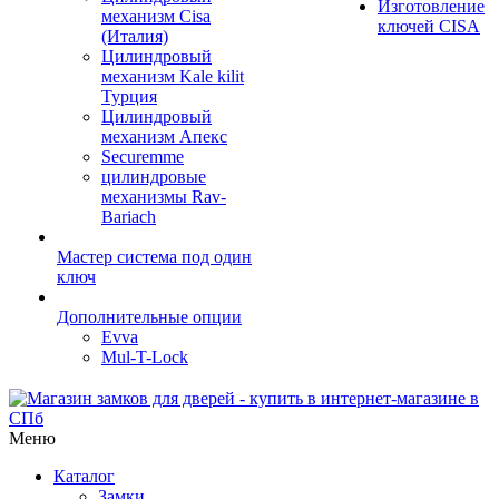
Изготовление
механизм Cisa
ключей CISA
(Италия)
Цилиндровый
механизм Kale kilit
Турция
Цилиндровый
механизм Апекс
Securemme
цилиндровые
механизмы Rav-
Bariach
Мастер система под один
ключ
Дополнительные опции
Evva
Mul-T-Lock
Меню
Каталог
Замки