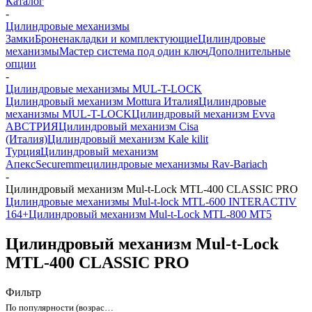
Каталог
-
Цилиндровые механизмы
Замки
Броненакладки и комплектующие
Цилиндровые
механизмы
Мастер система под один ключ
Дополнительные
опции
-
Цилиндровые механизмы MUL-T-LOCK
Цилиндровый механизм Mottura Италия
Цилиндровые
механизмы MUL-T-LOCK
Цилиндровый механизм Evva
АВСТРИЯ
Цилиндровый механизм Cisa
(Италия)
Цилиндровый механизм Kale kilit
Турция
Цилиндровый механизм
Апекс
Securemme
цилиндровые механизмы Rav-Bariach
-
Цилиндровый механизм Mul-t-Lock MTL-400 CLASSIC PRO
Цилиндровые механизмы Mul-t-lock MTL-600 INTERACTIV
164+
Цилиндровый механизм Mul-t-Lock MTL-800 MT5
Цилиндровый механизм Mul-t-Lock
MTL-400 CLASSIC PRO
Фильтр
По популярности (возрастание)