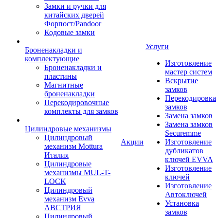
Замки и ручки для
китайских дверей
Форпост/Раndoor
Кодовые замки
Услуги
Броненакладки и
комплектующие
Изготовление
Броненакладки и
мастер систем
пластины
Вскрытие
Магнитные
замков
броненакладки
Перекодировка
Перекодировочные
замков
комплекты для замков
Замена замков
Замена замков
Цилиндровые механизмы
Securemme
Цилиндровый
Акции
Изготовление
механизм Mottura
дубликатов
Италия
ключей EVVA
Цилиндровые
Изготовление
механизмы MUL-T-
ключей
LOCK
Изготовление
Цилиндровый
Автоключей
механизм Evva
Установка
АВСТРИЯ
замков
Цилиндровый