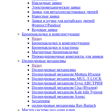
Накладные замки
Электромеханические замки
Замки для металлопластиковых дверей
Навесные замки
Замки и ручки для китайских дверей
Форпост/Раndoor
Кодовые замки
Броненакладки и комплектующие
Назад
Броненакладки и комплектующие
Броненакладки и пластины
Магнитные броненакладки
Перекодировочные комплекты для замков
Цилиндровые механизмы
Назад
Цилиндровые механизмы
Цилиндровый механизм Mottura Италия
Цилиндровые механизмы MUL-T-LOCK
Цилиндровый механизм Evva АВСТРИЯ
Цилиндровый механизм Cisa (Италия)
Цилиндровый механизм Kale kilit Турция
Цилиндровый механизм Апекс
Securemme
цилиндровые механизмы Rav-Bariach
Мастер система под один ключ