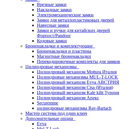
Врезные замки
Накладные замки
Электромеханические замки
Замки для металлопластиковых дверей
Навесные замки
Замки и ручки для китайских дверей
Форпост/Раndoor
Кодовые замки
Броненакладки и комплектующие
Броненакладки и пластины
Магнитные броненакладки
Перекодировочные комплекты для замков
Цилиндровые механизмы
Цилиндровый механизм Mottura Италия
Цилиндровые механизмы MUL-T-LOCK
Цилиндровый механизм Evva АВСТРИЯ
Цилиндровый механизм Cisa (Италия)
Цилиндровый механизм Kale kilit Турция
Цилиндровый механизм Апекс
Securemme
цилиндровые механизмы Rav-Bariach
Мастер система под один ключ
Дополнительные опции
Evva
Mul-T-Lock