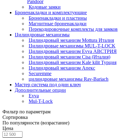
Раndoor
Кодовые замки
Броненакладки и комплектующие
Броненакладки и пластины
Магнитные броненакладки
Перекодировочные комплекты для замков
Цилиндровые механизмы
Цилиндровый механизм Mottura Италия
Цилиндровые механизмы MUL-T-LOCK
Цилиндровый механизм Evva АВСТРИЯ
Цилиндровый механизм Cisa (Италия)
Цилиндровый механизм Kale kilit Турция
Цилиндровый механизм Апекс
Securemme
цилиндровые механизмы Rav-Bariach
Мастер система под один ключ
Дополнительные опции
Evva
Mul-T-Lock
Фильтр по параметрам
Сортировка
По популярности (возрастание)
Цена