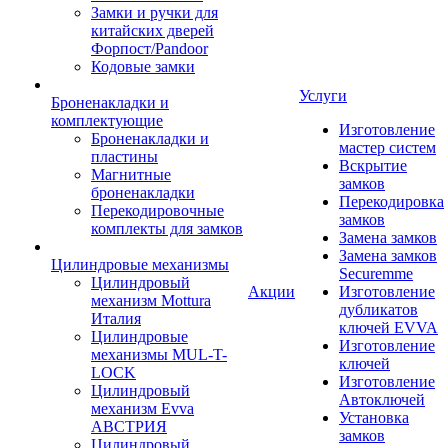
Замки и ручки для
китайских дверей
Форпост/Раndoor
Кодовые замки
Услуги
Броненакладки и
комплектующие
Изготовление
Броненакладки и
мастер систем
пластины
Вскрытие
Магнитные
замков
броненакладки
Перекодировка
Перекодировочные
замков
комплекты для замков
Замена замков
Замена замков
Цилиндровые механизмы
Securemme
Цилиндровый
Акции
Изготовление
механизм Mottura
дубликатов
Италия
ключей EVVA
Цилиндровые
Изготовление
механизмы MUL-T-
ключей
LOCK
Изготовление
Цилиндровый
Автоключей
механизм Evva
Установка
АВСТРИЯ
замков
Цилиндровый