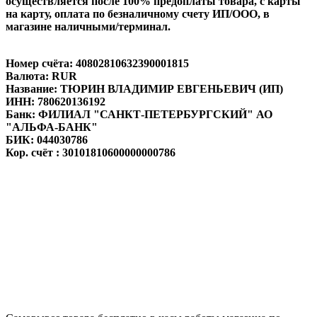
осуществляется после 100% предоплаты товара, с карты
на карту, оплата по безналичному счету ИП/ООО, в
магазине наличными/терминал.
Номер счёта: 40802810632390001815
Валюта: RUR
Название: ТЮРИН ВЛАДИМИР ЕВГЕНЬЕВИЧ (ИП)
ИНН: 780620136192
Банк: ФИЛИАЛ "САНКТ-ПЕТЕРБУРГСКИЙ" АО
"АЛЬФА-БАНК"
БИК: 044030786
Кор. счёт : 30101810600000000786