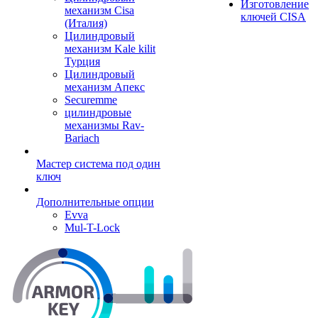
Изготовление
механизм Cisa
ключей CISA
(Италия)
Цилиндровый
механизм Kale kilit
Турция
Цилиндровый
механизм Апекс
Securemme
цилиндровые
механизмы Rav-
Bariach
Мастер система под один
ключ
Дополнительные опции
Evva
Mul-T-Lock