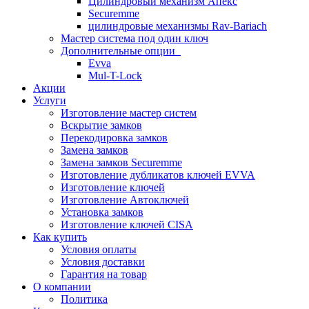
Цилиндровый механизм Апекс
Securemme
цилиндровые механизмы Rav-Bariach
Мастер система под один ключ
Дополнительные опции
Evva
Mul-T-Lock
Акции
Услуги
Изготовление мастер систем
Вскрытие замков
Перекодировка замков
Замена замков
Замена замков Securemme
Изготовление дубликатов ключей EVVA
Изготовление ключей
Изготовление Автоключей
Установка замков
Изготовление ключей CISA
Как купить
Условия оплаты
Условия доставки
Гарантия на товар
О компании
Политика