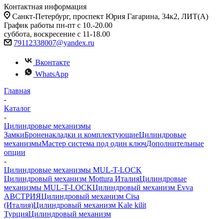
Контактная информация
Санкт-Петербург, проспект Юрия Гагарина, 34к2, ЛИТ(А)
График работы пн-пт с 10.-20.00
суббота, воскресение с 11-18.00
79112338007@yandex.ru
Вконтакте
WhatsApp
Главная
-
Каталог
-
Цилиндровые механизмы
Замки
Броненакладки и комплектующие
Цилиндровые
механизмы
Мастер система под один ключ
Дополнительные
опции
-
Цилиндровые механизмы MUL-T-LOCK
Цилиндровый механизм Mottura Италия
Цилиндровые
механизмы MUL-T-LOCK
Цилиндровый механизм Evva
АВСТРИЯ
Цилиндровый механизм Cisa
(Италия)
Цилиндровый механизм Kale kilit
Турция
Цилиндровый механизм