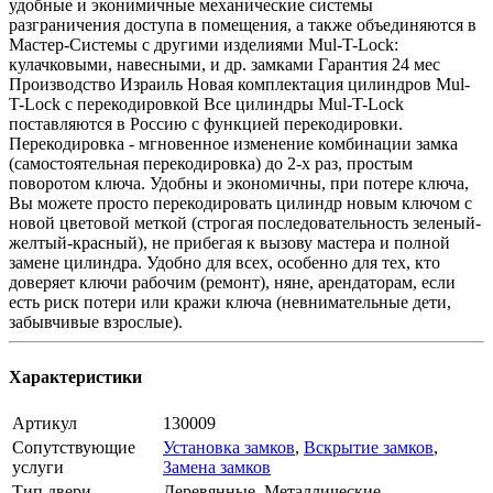
удобные и эконимичные механические системы
разграничения доступа в помещения, а также объединяются в
Мастер-Системы с другими изделиями Mul-T-Lock:
кулачковыми, навесными, и др. замками Гарантия 24 мес
Производство Израиль Новая комплектация цилиндров Mul-
T-Lock c перекодировкой Все цилиндры Mul-T-Lock
поставляются в Россию с функцией перекодировки.
Перекодировка - мгновенное изменение комбинации замка
(самостоятельная перекодировка) до 2-х раз, простым
поворотом ключа. Удобны и экономичны, при потере ключа,
Вы можете просто перекодировать цилиндр новым ключом с
новой цветовой меткой (строгая последовательность зеленый-
желтый-красный), не прибегая к вызову мастера и полной
замене цилиндра. Удобно для всех, особенно для тех, кто
доверяет ключи рабочим (ремонт), няне, арендаторам, если
есть риск потери или кражи ключа (невнимательные дети,
забывчивые взрослые).
Характеристики
Артикул
130009
Сопутствующие
Установка замков
,
Вскрытие замков
,
услуги
Замена замков
Тип двери
Деревянные, Металлические