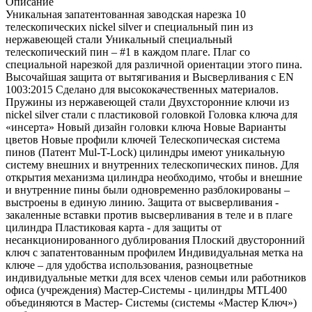
Описание
Уникальная запатентованная заводская нарезка 10
телескопических nickel silver и специальный пин из
нержавеющей стали Уникальный специальный
телескопический пин – #1 в каждом плаге. Плаг со
специальной нарезкой для различной ориентации этого пина.
Высочайшая защита от вытягивания и Высверливания с EN
1003:2015 Сделано для высококачественных материалов.
Пружины из нержавеющей стали Двухсторонние ключи из
nickel silver стали с пластиковой головкой Головка ключа для
«инсерта» Новый дизайн головки ключа Новые Варианты
цветов Новые профили ключей Телескопическая система
пинов (Патент Mul-T-Lock) цилиндры имеют уникальную
систему внешних и внутренних телескопических пинов. Для
открытия механизма цилиндра необходимо, чтобы и внешние
и внутренние пины были одновременно разблокированы –
выстроены в единую линию. Защита от высверливания -
закаленные вставки против высверливания в теле и в плаге
цилиндра Пластиковая карта - для защиты от
несанкционированного дублирования Плоский двусторонний
ключ с запатентованным профилем Индивидуальная метка на
ключе – для удобства использования, разноцветные
индивидуальные метки для всех членов семьи или работников
офиса (учреждения) Мастер-Системы - цилиндры MTL400
объединяются в Мастер- Системы (системы «Мастер Ключ»)