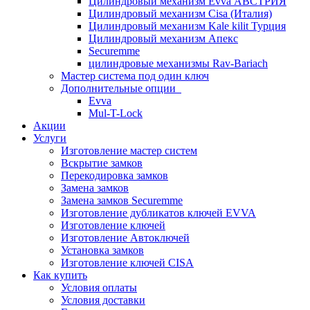
Цилиндровый механизм Evva АВСТРИЯ
Цилиндровый механизм Cisa (Италия)
Цилиндровый механизм Kale kilit Турция
Цилиндровый механизм Апекс
Securemme
цилиндровые механизмы Rav-Bariach
Мастер система под один ключ
Дополнительные опции
Evva
Mul-T-Lock
Акции
Услуги
Изготовление мастер систем
Вскрытие замков
Перекодировка замков
Замена замков
Замена замков Securemme
Изготовление дубликатов ключей EVVA
Изготовление ключей
Изготовление Автоключей
Установка замков
Изготовление ключей CISA
Как купить
Условия оплаты
Условия доставки