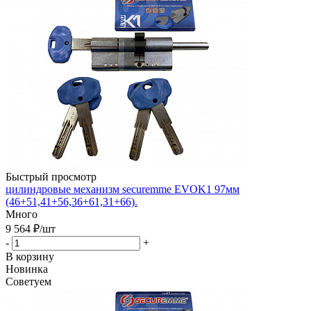
Быстрый просмотр
цилиндровые механизм securemme EVOK1 97мм
(46+51,41+56,36+61,31+66).
Много
9 564
₽
/шт
-
+
В корзину
Новинка
Советуем