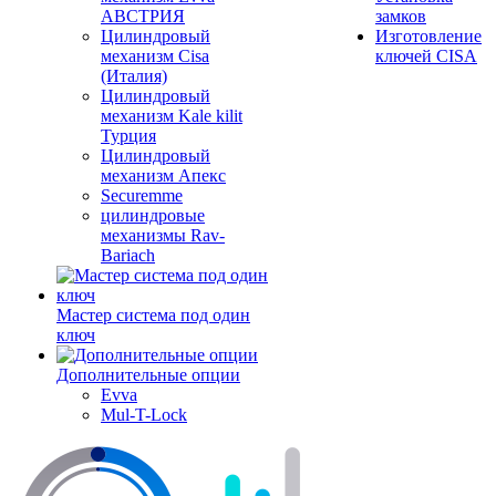
АВСТРИЯ
замков
Цилиндровый
Изготовление
механизм Cisa
ключей CISA
(Италия)
Цилиндровый
механизм Kale kilit
Турция
Цилиндровый
механизм Апекс
Securemme
цилиндровые
механизмы Rav-
Bariach
Мастер система под один
ключ
Дополнительные опции
Evva
Mul-T-Lock