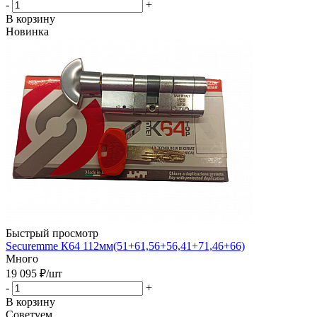
-
+
В корзину
Новинка
Быстрый просмотр
Securemme К64 112мм(51+61,56+56,41+71,46+66)
Много
19 095
₽
/шт
-
+
В корзину
Советуем