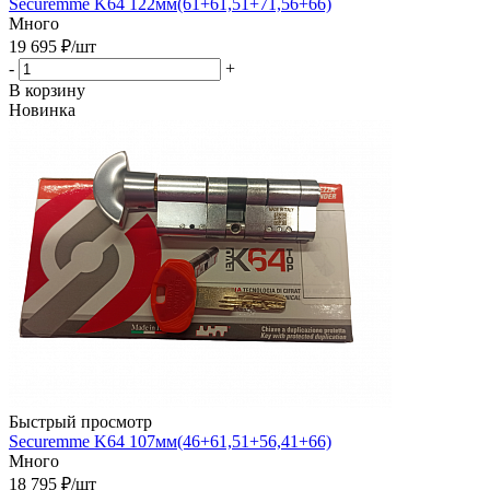
Securemme K64 122мм(61+61,51+71,56+66)
Много
19 695
₽
/шт
-
+
В корзину
Новинка
Быстрый просмотр
Securemme K64 107мм(46+61,51+56,41+66)
Много
18 795
₽
/шт