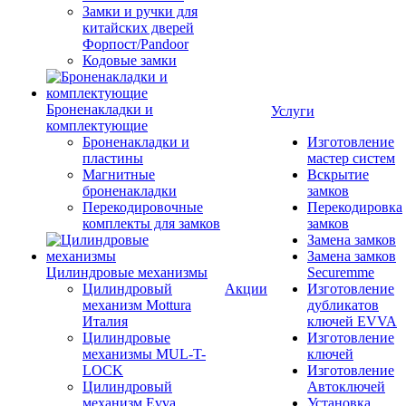
Замки и ручки для
китайских дверей
Форпост/Раndoor
Кодовые замки
Броненакладки и
Услуги
комплектующие
Броненакладки и
Изготовление
пластины
мастер систем
Магнитные
Вскрытие
броненакладки
замков
Перекодировочные
Перекодировка
комплекты для замков
замков
Замена замков
Замена замков
Цилиндровые механизмы
Securemme
Цилиндровый
Акции
Изготовление
механизм Mottura
дубликатов
Италия
ключей EVVA
Цилиндровые
Изготовление
механизмы MUL-T-
ключей
LOCK
Изготовление
Цилиндровый
Автоключей
механизм Evva
Установка