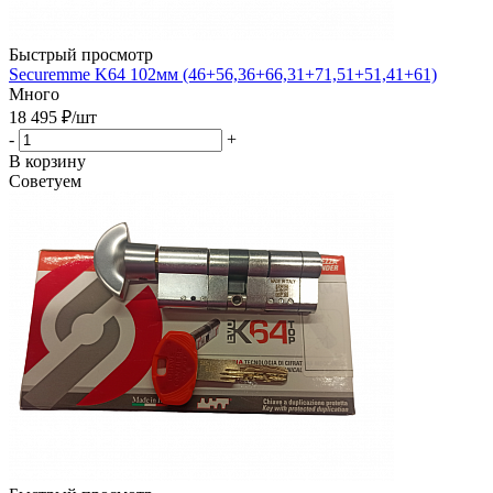
Быстрый просмотр
Securemme K64 102мм (46+56,36+66,31+71,51+51,41+61)
Много
18 495
₽
/шт
-
+
В корзину
Советуем