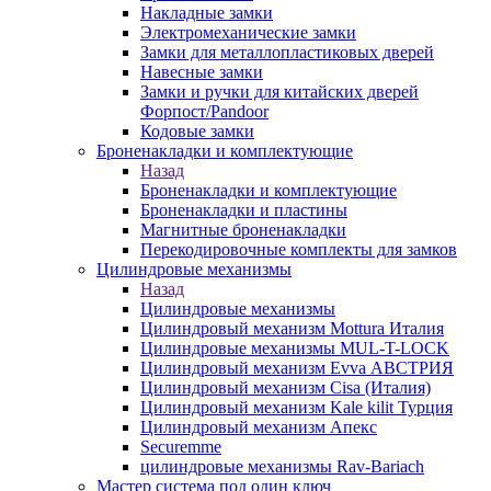
Накладные замки
Электромеханические замки
Замки для металлопластиковых дверей
Навесные замки
Замки и ручки для китайских дверей
Форпост/Раndoor
Кодовые замки
Броненакладки и комплектующие
Назад
Броненакладки и комплектующие
Броненакладки и пластины
Магнитные броненакладки
Перекодировочные комплекты для замков
Цилиндровые механизмы
Назад
Цилиндровые механизмы
Цилиндровый механизм Mottura Италия
Цилиндровые механизмы MUL-T-LOCK
Цилиндровый механизм Evva АВСТРИЯ
Цилиндровый механизм Cisa (Италия)
Цилиндровый механизм Kale kilit Турция
Цилиндровый механизм Апекс
Securemme
цилиндровые механизмы Rav-Bariach
Мастер система под один ключ