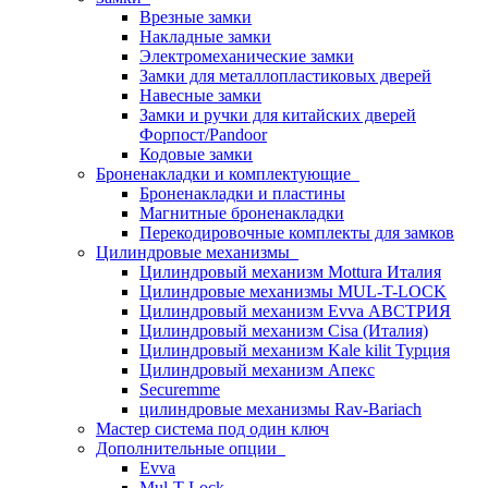
Врезные замки
Накладные замки
Электромеханические замки
Замки для металлопластиковых дверей
Навесные замки
Замки и ручки для китайских дверей
Форпост/Раndoor
Кодовые замки
Броненакладки и комплектующие
Броненакладки и пластины
Магнитные броненакладки
Перекодировочные комплекты для замков
Цилиндровые механизмы
Цилиндровый механизм Mottura Италия
Цилиндровые механизмы MUL-T-LOCK
Цилиндровый механизм Evva АВСТРИЯ
Цилиндровый механизм Cisa (Италия)
Цилиндровый механизм Kale kilit Турция
Цилиндровый механизм Апекс
Securemme
цилиндровые механизмы Rav-Bariach
Мастер система под один ключ
Дополнительные опции
Evva
Mul-T-Lock