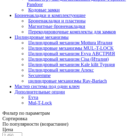
Раndoor
Кодовые замки
Броненакладки и комплектующие
Броненакладки и пластины
Магнитные броненакладки
Перекодировочные комплекты для замков
Цилиндровые механизмы
Цилиндровый механизм Mottura Италия
Цилиндровые механизмы MUL-T-LOCK
Цилиндровый механизм Evva АВСТРИЯ
Цилиндровый механизм Cisa (Италия)
Цилиндровый механизм Kale kilit Турция
Цилиндровый механизм Апекс
Securemme
цилиндровые механизмы Rav-Bariach
Мастер система под один ключ
Дополнительные опции
Evva
Mul-T-Lock
Фильтр по параметрам
Сортировка
По популярности (возрастание)
Цена