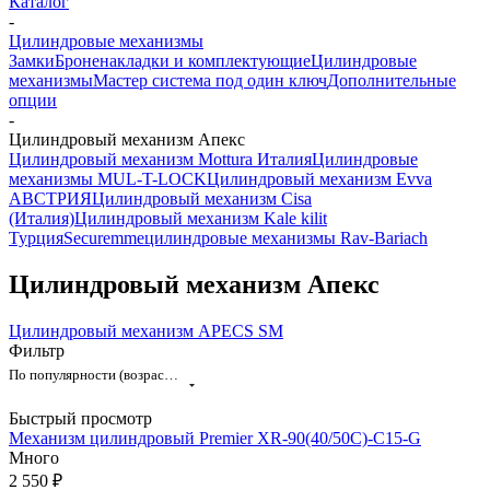
Каталог
-
Цилиндровые механизмы
Замки
Броненакладки и комплектующие
Цилиндровые
механизмы
Мастер система под один ключ
Дополнительные
опции
-
Цилиндровый механизм Апекс
Цилиндровый механизм Mottura Италия
Цилиндровые
механизмы MUL-T-LOCK
Цилиндровый механизм Evva
АВСТРИЯ
Цилиндровый механизм Cisa
(Италия)
Цилиндровый механизм Kale kilit
Турция
Securemme
цилиндровые механизмы Rav-Bariach
Цилиндровый механизм Апекс
Цилиндровый механизм APECS SM
Фильтр
По популярности (возрастание)
Быстрый просмотр
Механизм цилиндровый Premier XR-90(40/50С)-C15-G
Много
2 550 ₽