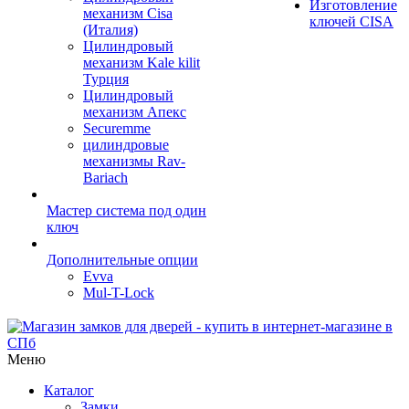
Изготовление
механизм Cisa
ключей CISA
(Италия)
Цилиндровый
механизм Kale kilit
Турция
Цилиндровый
механизм Апекс
Securemme
цилиндровые
механизмы Rav-
Bariach
Мастер система под один
ключ
Дополнительные опции
Evva
Mul-T-Lock
Меню
Каталог
Замки