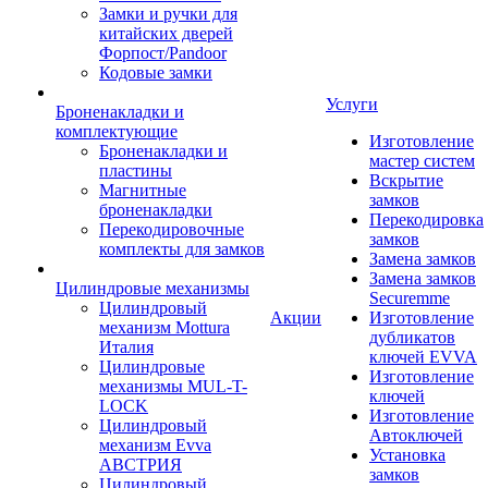
Замки и ручки для
китайских дверей
Форпост/Раndoor
Кодовые замки
Услуги
Броненакладки и
комплектующие
Изготовление
Броненакладки и
мастер систем
пластины
Вскрытие
Магнитные
замков
броненакладки
Перекодировка
Перекодировочные
замков
комплекты для замков
Замена замков
Замена замков
Цилиндровые механизмы
Securemme
Цилиндровый
Акции
Изготовление
механизм Mottura
дубликатов
Италия
ключей EVVA
Цилиндровые
Изготовление
механизмы MUL-T-
ключей
LOCK
Изготовление
Цилиндровый
Автоключей
механизм Evva
Установка
АВСТРИЯ
замков
Цилиндровый