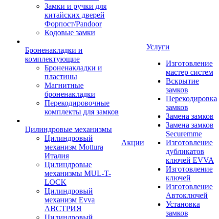
Замки и ручки для
китайских дверей
Форпост/Раndoor
Кодовые замки
Услуги
Броненакладки и
комплектующие
Изготовление
Броненакладки и
мастер систем
пластины
Вскрытие
Магнитные
замков
броненакладки
Перекодировка
Перекодировочные
замков
комплекты для замков
Замена замков
Замена замков
Цилиндровые механизмы
Securemme
Цилиндровый
Акции
Изготовление
механизм Mottura
дубликатов
Италия
ключей EVVA
Цилиндровые
Изготовление
механизмы MUL-T-
ключей
LOCK
Изготовление
Цилиндровый
Автоключей
механизм Evva
Установка
АВСТРИЯ
замков
Цилиндровый