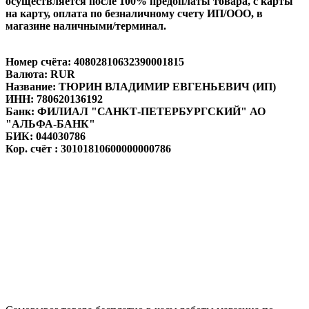
осуществляется после 100% предоплаты товара, с карты
на карту, оплата по безналичному счету ИП/ООО, в
магазине наличными/терминал.
Номер счёта: 40802810632390001815
Валюта: RUR
Название: ТЮРИН ВЛАДИМИР ЕВГЕНЬЕВИЧ (ИП)
ИНН: 780620136192
Банк: ФИЛИАЛ "САНКТ-ПЕТЕРБУРГСКИЙ" АО
"АЛЬФА-БАНК"
БИК: 044030786
Кор. счёт : 30101810600000000786