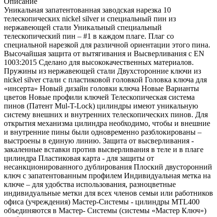
Описание
Уникальная запатентованная заводская нарезка 10
телескопических nickel silver и специальный пин из
нержавеющей стали Уникальный специальный
телескопический пин – #1 в каждом плаге. Плаг со
специальной нарезкой для различной ориентации этого пина.
Высочайшая защита от вытягивания и Высверливания с EN
1003:2015 Сделано для высококачественных материалов.
Пружины из нержавеющей стали Двухсторонние ключи из
nickel silver стали с пластиковой головкой Головка ключа для
«инсерта» Новый дизайн головки ключа Новые Варианты
цветов Новые профили ключей Телескопическая система
пинов (Патент Mul-T-Lock) цилиндры имеют уникальную
систему внешних и внутренних телескопических пинов. Для
открытия механизма цилиндра необходимо, чтобы и внешние
и внутренние пины были одновременно разблокированы –
выстроены в единую линию. Защита от высверливания -
закаленные вставки против высверливания в теле и в плаге
цилиндра Пластиковая карта - для защиты от
несанкционированного дублирования Плоский двусторонний
ключ с запатентованным профилем Индивидуальная метка на
ключе – для удобства использования, разноцветные
индивидуальные метки для всех членов семьи или работников
офиса (учреждения) Мастер-Системы - цилиндры MTL400
объединяются в Мастер- Системы (системы «Мастер Ключ»)