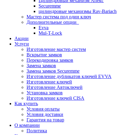
Цилиндровый механизм Апекс
Securemme
цилиндровые механизмы Rav-Bariach
Мастер система под один ключ
Дополнительные опции
Evva
Mul-T-Lock
Акции
Услуги
Изготовление мастер систем
Вскрытие замков
Перекодировка замков
Замена замков
Замена замков Securemme
Изготовление дубликатов ключей EVVA
Изготовление ключей
Изготовление Автоключей
Установка замков
Изготовление ключей CISA
Как купить
Условия оплаты
Условия доставки
Гарантия на товар
О компании
Политика