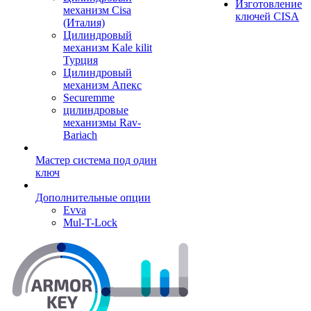
Изготовление
механизм Cisa
ключей CISA
(Италия)
Цилиндровый
механизм Kale kilit
Турция
Цилиндровый
механизм Апекс
Securemme
цилиндровые
механизмы Rav-
Bariach
Мастер система под один
ключ
Дополнительные опции
Evva
Mul-T-Lock