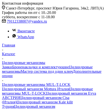
Контактная информация
Санкт-Петербург, проспект Юрия Гагарина, 34к2, ЛИТ(А)
График работы пн-пт с 10.-20.00
суббота, воскресение с 11-18.00
79112338007@yandex.ru
Вконтакте
WhatsApp
Главная
-
Каталог
-
Цилиндровые механизмы
Замки
Броненакладки и комплектующие
Цилиндровые
механизмы
Мастер система под один ключ
Дополнительные
опции
-
Цилиндровые механизмы MUL-T-LOCK
Цилиндровый механизм Mottura Италия
Цилиндровые
механизмы MUL-T-LOCK
Цилиндровый механизм Evva
АВСТРИЯ
Цилиндровый механизм Cisa
(Италия)
Цилиндровый механизм Kale kilit
Турция
Цилиндровый механизм