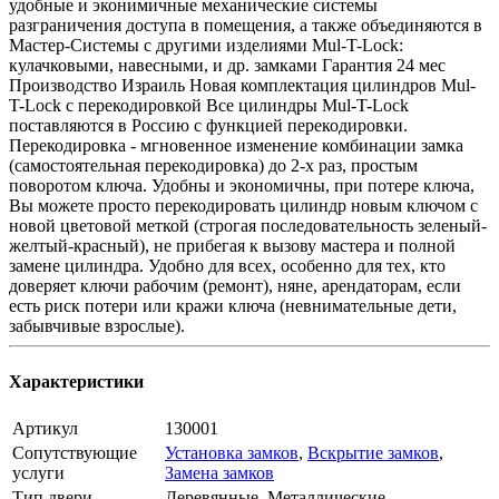
удобные и эконимичные механические системы
разграничения доступа в помещения, а также объединяются в
Мастер-Системы с другими изделиями Mul-T-Lock:
кулачковыми, навесными, и др. замками Гарантия 24 мес
Производство Израиль Новая комплектация цилиндров Mul-
T-Lock c перекодировкой Все цилиндры Mul-T-Lock
поставляются в Россию с функцией перекодировки.
Перекодировка - мгновенное изменение комбинации замка
(самостоятельная перекодировка) до 2-х раз, простым
поворотом ключа. Удобны и экономичны, при потере ключа,
Вы можете просто перекодировать цилиндр новым ключом с
новой цветовой меткой (строгая последовательность зеленый-
желтый-красный), не прибегая к вызову мастера и полной
замене цилиндра. Удобно для всех, особенно для тех, кто
доверяет ключи рабочим (ремонт), няне, арендаторам, если
есть риск потери или кражи ключа (невнимательные дети,
забывчивые взрослые).
Характеристики
Артикул
130001
Сопутствующие
Установка замков
,
Вскрытие замков
,
услуги
Замена замков
Тип двери
Деревянные, Металлические