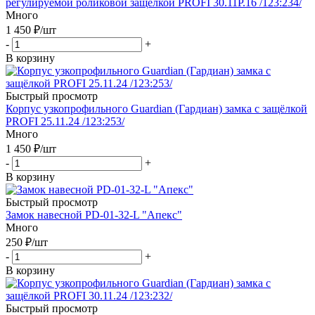
регулируемой роликовой защелкой PROFI 30.11P.16 /123:234/
Много
1 450
₽
/шт
-
+
В корзину
Быстрый просмотр
Корпус узкопрофильного Guardian (Гардиан) замка с защёлкой
PROFI 25.11.24 /123:253/
Много
1 450
₽
/шт
-
+
В корзину
Быстрый просмотр
Замок навесной PD-01-32-L "Апекс"
Много
250
₽
/шт
-
+
В корзину
Быстрый просмотр