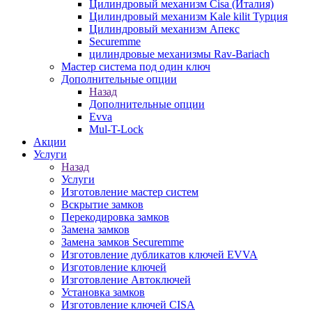
Цилиндровый механизм Cisa (Италия)
Цилиндровый механизм Kale kilit Турция
Цилиндровый механизм Апекс
Securemme
цилиндровые механизмы Rav-Bariach
Мастер система под один ключ
Дополнительные опции
Назад
Дополнительные опции
Evva
Mul-T-Lock
Акции
Услуги
Назад
Услуги
Изготовление мастер систем
Вскрытие замков
Перекодировка замков
Замена замков
Замена замков Securemme
Изготовление дубликатов ключей EVVA
Изготовление ключей
Изготовление Автоключей
Установка замков
Изготовление ключей CISA