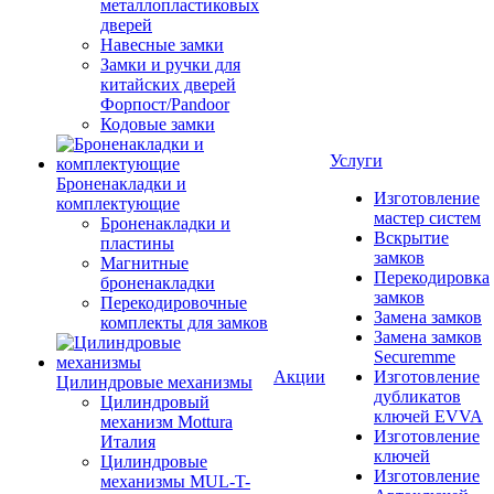
металлопластиковых
дверей
Навесные замки
Замки и ручки для
китайских дверей
Форпост/Раndoor
Кодовые замки
Услуги
Броненакладки и
Изготовление
комплектующие
мастер систем
Броненакладки и
Вскрытие
пластины
замков
Магнитные
Перекодировка
броненакладки
замков
Перекодировочные
Замена замков
комплекты для замков
Замена замков
Securemme
Акции
Изготовление
Цилиндровые механизмы
дубликатов
Цилиндровый
ключей EVVA
механизм Mottura
Изготовление
Италия
ключей
Цилиндровые
Изготовление
механизмы MUL-T-