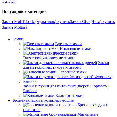
1
2
3
27
Популярные категории
Замки Mul T Lock (мультилок) купить
Замки Cisa (Чиза) купить
Замки Mottura
Замки
Врезные замки
Накладные замки
Электромеханические замки
Замки
для металлопластиковых дверей
Навесные замки
Замки и ручки для китайских дверей Форпост/
Раndoor
Кодовые замки
Броненакладки и комплектующие
Броненакладки и
пластины
Магнитные