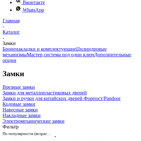
Вконтакте
WhatsApp
Главная
-
Каталог
-
Замки
Броненакладки и комплектующие
Цилиндровые
механизмы
Мастер система под один ключ
Дополнительные
опции
Замки
Врезные замки
Замки для металлопластиковых дверей
Замки и ручки для китайских дверей Форпост/Раndoor
Кодовые замки
Навесные замки
Накладные замки
Электромеханические замки
Фильтр
По популярности (возрастание)