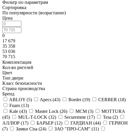
Фильтр по параметрам
Сортировка
По популярности (возрастание)
Цена
0
17 679
35 358
53 036
70 715
Комплектация
Кол-во ригелей
Цвет
Тип двери
Класс безопасности
Страна производства
Бренд
ABLOY (
5
)
Apecs (
43
)
Border (
19
)
CERBER (
18
)
Fuaro (
13
)
Kale (
43
)
Master Lock (
26
)
MCM (
3
)
MOTTURA
(
45
)
MUL-T-LOCK (
32
)
Securemme (
17
)
Tesa (
2
)
АЛЛЮР (
17
)
БАРЬЕР (
12
)
ГАРДИАН (
44
)
ГЕРИОН
(
7
)
Замки Cisa (
24
)
ЗАО "ПРО-САМ" (
11
)