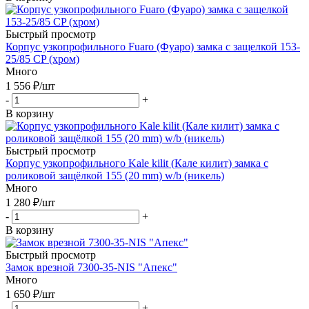
Быстрый просмотр
Корпус узкопрофильного Fuaro (Фуаро) замка с защелкой 153-
25/85 CP (хром)
Много
1 556
₽
/шт
-
+
В корзину
Быстрый просмотр
Корпус узкопрофильного Kale kilit (Кале килит) замка с
роликовой защёлкой 155 (20 mm) w/b (никель)
Много
1 280
₽
/шт
-
+
В корзину
Быстрый просмотр
Замок врезной 7300-35-NIS "Апекс"
Много
1 650
₽
/шт
-
+