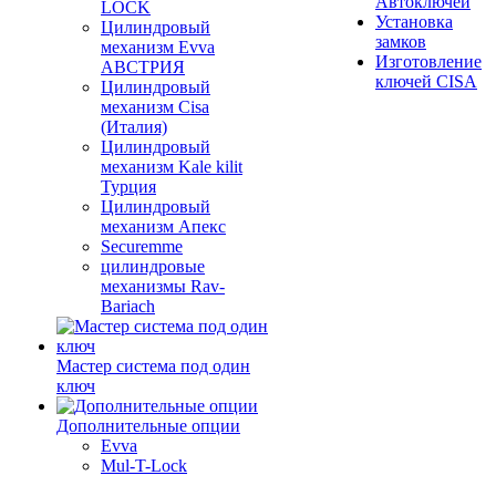
Автоключей
LOCK
Установка
Цилиндровый
замков
механизм Evva
Изготовление
АВСТРИЯ
ключей CISA
Цилиндровый
механизм Cisa
(Италия)
Цилиндровый
механизм Kale kilit
Турция
Цилиндровый
механизм Апекс
Securemme
цилиндровые
механизмы Rav-
Bariach
Мастер система под один
ключ
Дополнительные опции
Evva
Mul-T-Lock