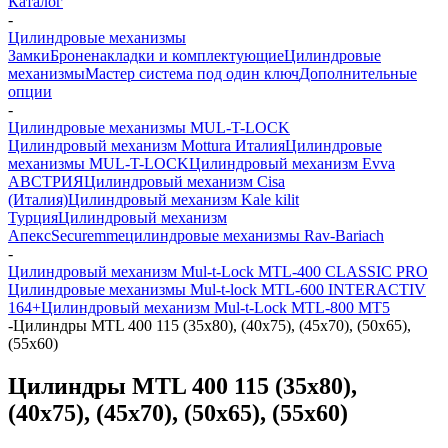
Каталог
-
Цилиндровые механизмы
Замки
Броненакладки и комплектующие
Цилиндровые
механизмы
Мастер система под один ключ
Дополнительные
опции
-
Цилиндровые механизмы MUL-T-LOCK
Цилиндровый механизм Mottura Италия
Цилиндровые
механизмы MUL-T-LOCK
Цилиндровый механизм Evva
АВСТРИЯ
Цилиндровый механизм Cisa
(Италия)
Цилиндровый механизм Kale kilit
Турция
Цилиндровый механизм
Апекс
Securemme
цилиндровые механизмы Rav-Bariach
-
Цилиндровый механизм Mul-t-Lock MTL-400 CLASSIC PRO
Цилиндровые механизмы Mul-t-lock MTL-600 INTERACTIV
164+
Цилиндровый механизм Mul-t-Lock MTL-800 MT5
-
Цилиндры MTL 400 115 (35х80), (40х75), (45x70), (50x65),
(55х60)
Цилиндры MTL 400 115 (35х80),
(40х75), (45x70), (50x65), (55х60)