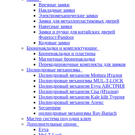
Врезные замки
Накладные замки
Электромеханические замки
Замки для металлопластиковых дверей
Навесные замки
Замки и ручки для китайских дверей
Форпост/Раndoor
Кодовые замки
Броненакладки и комплектующие
Броненакладки и пластины
Магнитные броненакладки
Перекодировочные комплекты для замков
Цилиндровые механизмы
Цилиндровый механизм Mottura Италия
Цилиндровые механизмы MUL-T-LOCK
Цилиндровый механизм Evva АВСТРИЯ
Цилиндровый механизм Cisa (Италия)
Цилиндровый механизм Kale kilit Турция
Цилиндровый механизм Апекс
Securemme
цилиндровые механизмы Rav-Bariach
Мастер система под один ключ
Дополнительные опции
Evva
Mul-T-Lock