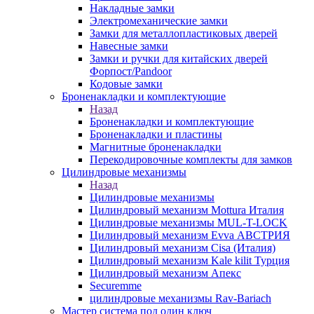
Накладные замки
Электромеханические замки
Замки для металлопластиковых дверей
Навесные замки
Замки и ручки для китайских дверей
Форпост/Раndoor
Кодовые замки
Броненакладки и комплектующие
Назад
Броненакладки и комплектующие
Броненакладки и пластины
Магнитные броненакладки
Перекодировочные комплекты для замков
Цилиндровые механизмы
Назад
Цилиндровые механизмы
Цилиндровый механизм Mottura Италия
Цилиндровые механизмы MUL-T-LOCK
Цилиндровый механизм Evva АВСТРИЯ
Цилиндровый механизм Cisa (Италия)
Цилиндровый механизм Kale kilit Турция
Цилиндровый механизм Апекс
Securemme
цилиндровые механизмы Rav-Bariach
Мастер система под один ключ