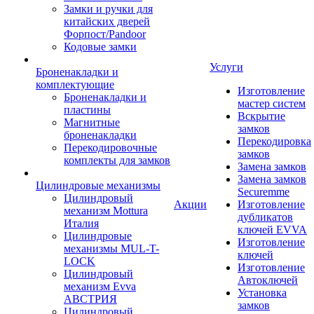
Замки и ручки для
китайских дверей
Форпост/Раndoor
Кодовые замки
Услуги
Броненакладки и
комплектующие
Изготовление
Броненакладки и
мастер систем
пластины
Вскрытие
Магнитные
замков
броненакладки
Перекодировка
Перекодировочные
замков
комплекты для замков
Замена замков
Замена замков
Цилиндровые механизмы
Securemme
Цилиндровый
Акции
Изготовление
механизм Mottura
дубликатов
Италия
ключей EVVA
Цилиндровые
Изготовление
механизмы MUL-T-
ключей
LOCK
Изготовление
Цилиндровый
Автоключей
механизм Evva
Установка
АВСТРИЯ
замков
Цилиндровый