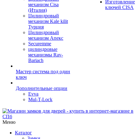
Изготовление
механизм Cisa
ключей CISA
(Италия)
Цилиндровый
механизм Kale kilit
Турция
Цилиндровый
механизм Апекс
Securemme
цилиндровые
механизмы Rav-
Bariach
Мастер система под один
ключ
Дополнительные опции
Evva
Mul-T-Lock
Меню
Каталог
Замки