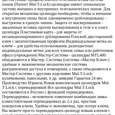
пинов (Патент Mul-T-Lock) цилиндры имеют уникальную
систему внешних и внутренних телескопических пинов. Для
открытия механизма цилиндра необходимо, чтобы и внешние
и внутренние пины были одновременно разблокированы –
выстроены в единую линию. Защита от высверливания -
закаленные вставки против высверливания в теле и в плаге
цилиндра Пластиковая карта - для защиты от
несанкционированного дублирования Плоский двусторонний
ключ с запатентованным профилем Индивидуальная метка на
ключе – для удобства использования, разноцветные
индивидуальные метки для всех членов семьи или работников
офиса (учреждения) Мастер-Системы - цилиндры MTL400
объединяются в Мастер- Системы (системы «Мастер Ключ»)
удобные и эконимичные механические системы
разграничения доступа в помещения, а также объединяются в
Мастер-Системы с другими изделиями Mul-T-Lock:
кулачковыми, навесными, и др. замками Гарантия 24 мес
Производство Израиль Новая комплектация цилиндров Mul-
T-Lock c перекодировкой Все цилиндры Mul-T-Lock
поставляются в Россию с функцией перекодировки.
Перекодировка - мгновенное изменение комбинации замка
(самостоятельная перекодировка) до 2-х раз, простым
поворотом ключа. Удобны и экономичны, при потере ключа,
Вы можете просто перекодировать цилиндр новым ключом с