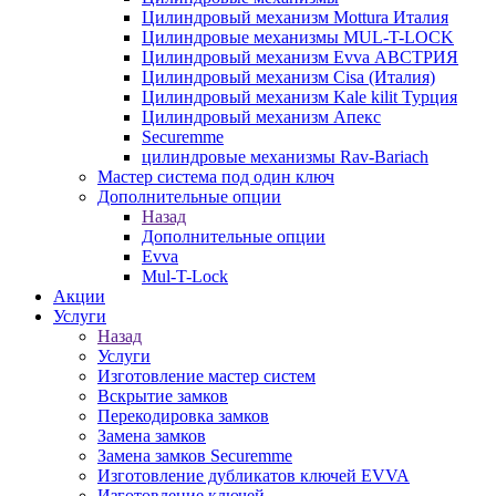
Цилиндровый механизм Mottura Италия
Цилиндровые механизмы MUL-T-LOCK
Цилиндровый механизм Evva АВСТРИЯ
Цилиндровый механизм Cisa (Италия)
Цилиндровый механизм Kale kilit Турция
Цилиндровый механизм Апекс
Securemme
цилиндровые механизмы Rav-Bariach
Мастер система под один ключ
Дополнительные опции
Назад
Дополнительные опции
Evva
Mul-T-Lock
Акции
Услуги
Назад
Услуги
Изготовление мастер систем
Вскрытие замков
Перекодировка замков
Замена замков
Замена замков Securemme
Изготовление дубликатов ключей EVVA
Изготовление ключей