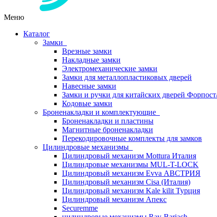
Меню
Каталог
Замки
Врезные замки
Накладные замки
Электромеханические замки
Замки для металлопластиковых дверей
Навесные замки
Замки и ручки для китайских дверей Форпост
Кодовые замки
Броненакладки и комплектующие
Броненакладки и пластины
Магнитные броненакладки
Перекодировочные комплекты для замков
Цилиндровые механизмы
Цилиндровый механизм Mottura Италия
Цилиндровые механизмы MUL-T-LOCK
Цилиндровый механизм Evva АВСТРИЯ
Цилиндровый механизм Cisa (Италия)
Цилиндровый механизм Kale kilit Турция
Цилиндровый механизм Апекс
Securemme
цилиндровые механизмы Rav-Bariach