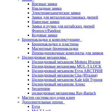
Врезные замки
Накладные замки
Электромеханические замки
Замки для металлопластиковых дверей
Навесные замки
Замки и ручки для китайских дверей
Форпост/Раndoor
Кодовые замки
Броненакладки и комплектующие
Броненакладки и пластины
Магнитные броненакладки
Перекодировочные комплекты для замков
Цилиндровые механизмы
Цилиндровый механизм Mottura Италия
Цилиндровые механизмы MUL-T-LOCK
Цилиндровый механизм Evva АВСТРИЯ
Цилиндровый механизм Cisa (Италия)
Цилиндровый механизм Kale kilit Турция
Цилиндровый механизм Апекс
Securemme
цилиндровые механизмы Rav-Bariach
Мастер система под один ключ
Дополнительные опции
Evva
Mul-T-Lock