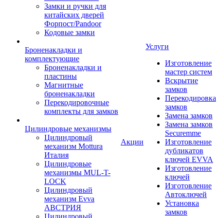
Замки и ручки для
китайских дверей
Форпост/Раndoor
Кодовые замки
Услуги
Броненакладки и
комплектующие
Изготовление
Броненакладки и
мастер систем
пластины
Вскрытие
Магнитные
замков
броненакладки
Перекодировка
Перекодировочные
замков
комплекты для замков
Замена замков
Замена замков
Цилиндровые механизмы
Securemme
Цилиндровый
Акции
Изготовление
механизм Mottura
дубликатов
Италия
ключей EVVA
Цилиндровые
Изготовление
механизмы MUL-T-
ключей
LOCK
Изготовление
Цилиндровый
Автоключей
механизм Evva
Установка
АВСТРИЯ
замков
Цилиндровый