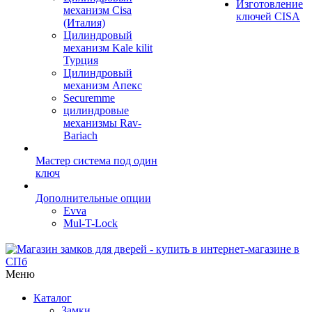
Изготовление
механизм Cisa
ключей CISA
(Италия)
Цилиндровый
механизм Kale kilit
Турция
Цилиндровый
механизм Апекс
Securemme
цилиндровые
механизмы Rav-
Bariach
Мастер система под один
ключ
Дополнительные опции
Evva
Mul-T-Lock
Меню
Каталог
Замки