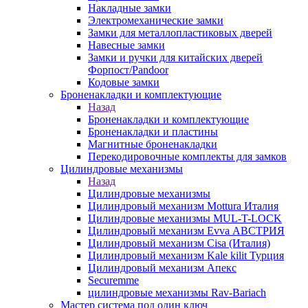
Накладные замки
Электромеханические замки
Замки для металлопластиковых дверей
Навесные замки
Замки и ручки для китайских дверей
Форпост/Раndoor
Кодовые замки
Броненакладки и комплектующие
Назад
Броненакладки и комплектующие
Броненакладки и пластины
Магнитные броненакладки
Перекодировочные комплекты для замков
Цилиндровые механизмы
Назад
Цилиндровые механизмы
Цилиндровый механизм Mottura Италия
Цилиндровые механизмы MUL-T-LOCK
Цилиндровый механизм Evva АВСТРИЯ
Цилиндровый механизм Cisa (Италия)
Цилиндровый механизм Kale kilit Турция
Цилиндровый механизм Апекс
Securemme
цилиндровые механизмы Rav-Bariach
Мастер система под один ключ