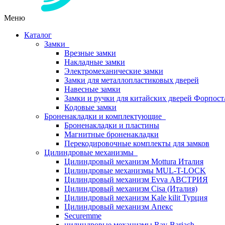
Меню
Каталог
Замки
Врезные замки
Накладные замки
Электромеханические замки
Замки для металлопластиковых дверей
Навесные замки
Замки и ручки для китайских дверей Форпост
Кодовые замки
Броненакладки и комплектующие
Броненакладки и пластины
Магнитные броненакладки
Перекодировочные комплекты для замков
Цилиндровые механизмы
Цилиндровый механизм Mottura Италия
Цилиндровые механизмы MUL-T-LOCK
Цилиндровый механизм Evva АВСТРИЯ
Цилиндровый механизм Cisa (Италия)
Цилиндровый механизм Kale kilit Турция
Цилиндровый механизм Апекс
Securemme
цилиндровые механизмы Rav-Bariach