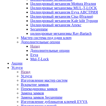
Цилиндровый механизм Mottura Италия
Цилиндровые механизмы MUL-T-LOCK
Цилиндровый механизм Evva АВСТРИЯ
Цилиндровый механизм Cisa (Италия)
Цилиндровый механизм Kale kilit Турция
Цилиндровый механизм Апекс
Securemme
цилиндровые механизмы Rav-Bariach
Мастер система под один ключ
Дополнительные опции
Назад
Дополнительные опции
Evva
Mul-T-Lock
Акции
Услуги
Назад
Услуги
Изготовление мастер систем
Вскрытие замков
Перекодировка замков
Замена замков
Замена замков Securemme
Изготовление дубликатов ключей EVVA
Изготовление ключей