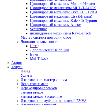
Цилиндровый механизм Mottura Италия
Цилиндровые механизмы MUL-T-LOCK
Цилиндровый механизм Evva АВСТРИЯ
Цилиндровый механизм Cisa (Италия)
Цилиндровый механизм Kale kilit Турция
Цилиндровый механизм Апекс
Securemme
цилиндровые механизмы Rav-Bariach
Мастер система под один ключ
Дополнительные опции
Назад
Дополнительные опции
Evva
Mul-T-Lock
Акции
Услуги
Назад
Услуги
Изготовление мастер систем
Вскрытие замков
Перекодировка замков
Замена замков
Замена замков Securemme
Изготовление дубликатов ключей EVVA
Изготовление ключей