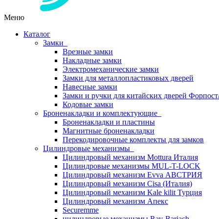
Меню
Каталог
Замки
Врезные замки
Накладные замки
Электромеханические замки
Замки для металлопластиковых дверей
Навесные замки
Замки и ручки для китайских дверей Форпост
Кодовые замки
Броненакладки и комплектующие
Броненакладки и пластины
Магнитные броненакладки
Перекодировочные комплекты для замков
Цилиндровые механизмы
Цилиндровый механизм Mottura Италия
Цилиндровые механизмы MUL-T-LOCK
Цилиндровый механизм Evva АВСТРИЯ
Цилиндровый механизм Cisa (Италия)
Цилиндровый механизм Kale kilit Турция
Цилиндровый механизм Апекс
Securemme
цилиндровые механизмы Rav-Bariach