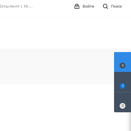
Санкт-Петербург, проспект Юрия Гагарина, 34к2, ЛИТ(А) График работы пн-пт с 10.-20.00
Войти
Поиск
0
0
0