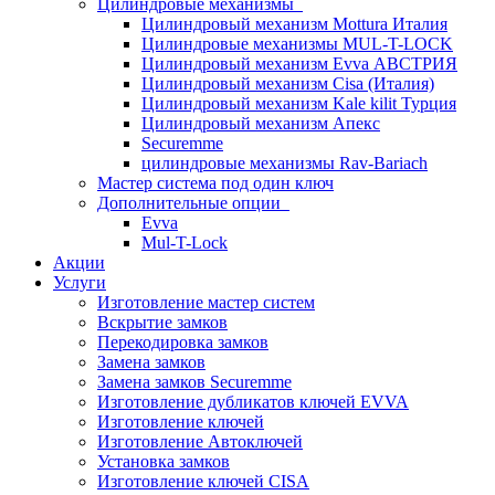
Цилиндровые механизмы
Цилиндровый механизм Mottura Италия
Цилиндровые механизмы MUL-T-LOCK
Цилиндровый механизм Evva АВСТРИЯ
Цилиндровый механизм Cisa (Италия)
Цилиндровый механизм Kale kilit Турция
Цилиндровый механизм Апекс
Securemme
цилиндровые механизмы Rav-Bariach
Мастер система под один ключ
Дополнительные опции
Evva
Mul-T-Lock
Акции
Услуги
Изготовление мастер систем
Вскрытие замков
Перекодировка замков
Замена замков
Замена замков Securemme
Изготовление дубликатов ключей EVVA
Изготовление ключей
Изготовление Автоключей
Установка замков
Изготовление ключей CISA