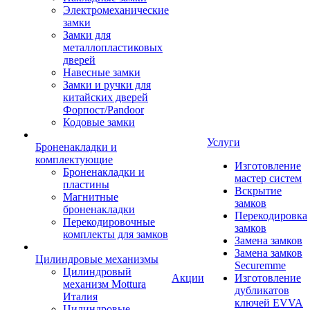
Электромеханические
замки
Замки для
металлопластиковых
дверей
Навесные замки
Замки и ручки для
китайских дверей
Форпост/Раndoor
Кодовые замки
Услуги
Броненакладки и
комплектующие
Изготовление
Броненакладки и
мастер систем
пластины
Вскрытие
Магнитные
замков
броненакладки
Перекодировка
Перекодировочные
замков
комплекты для замков
Замена замков
Замена замков
Цилиндровые механизмы
Securemme
Цилиндровый
Акции
Изготовление
механизм Mottura
дубликатов
Италия
ключей EVVA
Цилиндровые