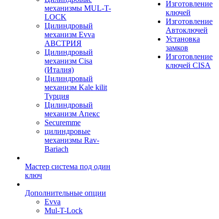
Изготовление
механизмы MUL-T-
ключей
LOCK
Изготовление
Цилиндровый
Автоключей
механизм Evva
Установка
АВСТРИЯ
замков
Цилиндровый
Изготовление
механизм Cisa
ключей CISA
(Италия)
Цилиндровый
механизм Kale kilit
Турция
Цилиндровый
механизм Апекс
Securemme
цилиндровые
механизмы Rav-
Bariach
Мастер система под один
ключ
Дополнительные опции
Evva
Mul-T-Lock