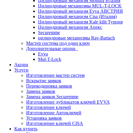
Цилиндровый механизм Mottura Италия
Цилиндровые механизмы MUL-T-LOCK
Цилиндровый механизм Evva АВСТРИЯ
Цилиндровый механизм Cisa (Италия)
Цилиндровый механизм Kale kilit Турция
Цилиндровый механизм Апекс
Securemme
цилиндровые механизмы Rav-Bariach
Мастер система под один ключ
Дополнительные опции
Evva
Mul-T-Lock
Акции
Услуги
Изготовление мастер систем
Вскрытие замков
Перекодировка замков
Замена замков
Замена замков Securemme
Изготовление дубликатов ключей EVVA
Изготовление ключей
Изготовление Автоключей
Установка замков
Изготовление ключей CISA
Как купить