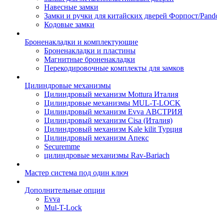
Навесные замки
Замки и ручки для китайских дверей Форпост/Раnd
Кодовые замки
Броненакладки и комплектующие
Броненакладки и пластины
Магнитные броненакладки
Перекодировочные комплекты для замков
Цилиндровые механизмы
Цилиндровый механизм Mottura Италия
Цилиндровые механизмы MUL-T-LOCK
Цилиндровый механизм Evva АВСТРИЯ
Цилиндровый механизм Cisa (Италия)
Цилиндровый механизм Kale kilit Турция
Цилиндровый механизм Апекс
Securemme
цилиндровые механизмы Rav-Bariach
Мастер система под один ключ
Дополнительные опции
Evva
Mul-T-Lock