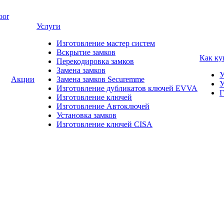
oor
Услуги
Изготовление мастер систем
Вскрытие замков
Как ку
Перекодировка замков
Замена замков
У
Акции
Замена замков Securemme
У
Изготовление дубликатов ключей EVVA
Г
Изготовление ключей
Изготовление Автоключей
Установка замков
Изготовление ключей CISA