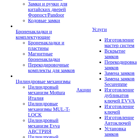
Замки и ручки для
китайских дверей
Форпост/Раndoor
Кодовые замки
Услуги
Броненакладки и
комплектующие
Изготовление
Броненакладки и
мастер систем
пластины
Вскрытие
Магнитные
замков
броненакладки
Перекодировка
Перекодировочные
замков
комплекты для замков
Замена замков
Замена замков
Цилиндровые механизмы
Securemme
Цилиндровый
Акции
Изготовление
механизм Mottura
дубликатов
Италия
ключей EVVA
Цилиндровые
Изготовление
механизмы MUL-T-
ключей
LOCK
Изготовление
Цилиндровый
Автоключей
механизм Evva
Установка
АВСТРИЯ
замков
Цилиндровый