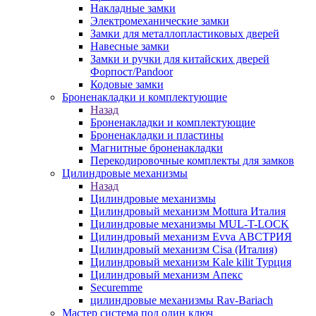
Накладные замки
Электромеханические замки
Замки для металлопластиковых дверей
Навесные замки
Замки и ручки для китайских дверей
Форпост/Раndoor
Кодовые замки
Броненакладки и комплектующие
Назад
Броненакладки и комплектующие
Броненакладки и пластины
Магнитные броненакладки
Перекодировочные комплекты для замков
Цилиндровые механизмы
Назад
Цилиндровые механизмы
Цилиндровый механизм Mottura Италия
Цилиндровые механизмы MUL-T-LOCK
Цилиндровый механизм Evva АВСТРИЯ
Цилиндровый механизм Cisa (Италия)
Цилиндровый механизм Kale kilit Турция
Цилиндровый механизм Апекс
Securemme
цилиндровые механизмы Rav-Bariach
Мастер система под один ключ