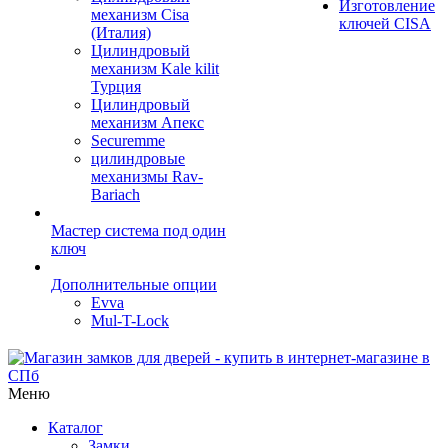
Изготовление
механизм Cisa
ключей CISA
(Италия)
Цилиндровый
механизм Kale kilit
Турция
Цилиндровый
механизм Апекс
Securemme
цилиндровые
механизмы Rav-
Bariach
Мастер система под один
ключ
Дополнительные опции
Evva
Mul-T-Lock
Меню
Каталог
Замки