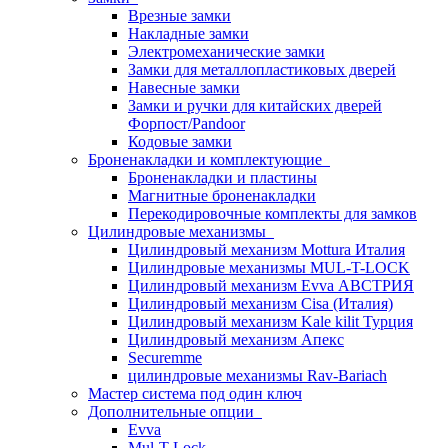
Врезные замки
Накладные замки
Электромеханические замки
Замки для металлопластиковых дверей
Навесные замки
Замки и ручки для китайских дверей
Форпост/Раndoor
Кодовые замки
Броненакладки и комплектующие
Броненакладки и пластины
Магнитные броненакладки
Перекодировочные комплекты для замков
Цилиндровые механизмы
Цилиндровый механизм Mottura Италия
Цилиндровые механизмы MUL-T-LOCK
Цилиндровый механизм Evva АВСТРИЯ
Цилиндровый механизм Cisa (Италия)
Цилиндровый механизм Kale kilit Турция
Цилиндровый механизм Апекс
Securemme
цилиндровые механизмы Rav-Bariach
Мастер система под один ключ
Дополнительные опции
Evva
Mul-T-Lock