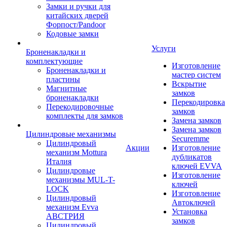
Замки и ручки для
китайских дверей
Форпост/Раndoor
Кодовые замки
Услуги
Броненакладки и
комплектующие
Изготовление
Броненакладки и
мастер систем
пластины
Вскрытие
Магнитные
замков
броненакладки
Перекодировка
Перекодировочные
замков
комплекты для замков
Замена замков
Замена замков
Цилиндровые механизмы
Securemme
Цилиндровый
Акции
Изготовление
механизм Mottura
дубликатов
Италия
ключей EVVA
Цилиндровые
Изготовление
механизмы MUL-T-
ключей
LOCK
Изготовление
Цилиндровый
Автоключей
механизм Evva
Установка
АВСТРИЯ
замков
Цилиндровый