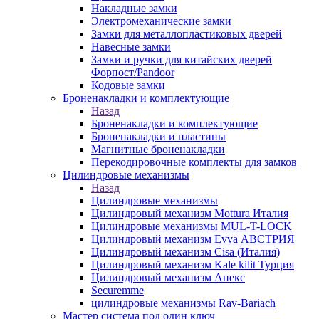
Накладные замки
Электромеханические замки
Замки для металлопластиковых дверей
Навесные замки
Замки и ручки для китайских дверей
Форпост/Раndoor
Кодовые замки
Броненакладки и комплектующие
Назад
Броненакладки и комплектующие
Броненакладки и пластины
Магнитные броненакладки
Перекодировочные комплекты для замков
Цилиндровые механизмы
Назад
Цилиндровые механизмы
Цилиндровый механизм Mottura Италия
Цилиндровые механизмы MUL-T-LOCK
Цилиндровый механизм Evva АВСТРИЯ
Цилиндровый механизм Cisa (Италия)
Цилиндровый механизм Kale kilit Турция
Цилиндровый механизм Апекс
Securemme
цилиндровые механизмы Rav-Bariach
Мастер система под один ключ