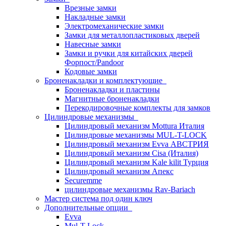
Врезные замки
Накладные замки
Электромеханические замки
Замки для металлопластиковых дверей
Навесные замки
Замки и ручки для китайских дверей
Форпост/Раndoor
Кодовые замки
Броненакладки и комплектующие
Броненакладки и пластины
Магнитные броненакладки
Перекодировочные комплекты для замков
Цилиндровые механизмы
Цилиндровый механизм Mottura Италия
Цилиндровые механизмы MUL-T-LOCK
Цилиндровый механизм Evva АВСТРИЯ
Цилиндровый механизм Cisa (Италия)
Цилиндровый механизм Kale kilit Турция
Цилиндровый механизм Апекс
Securemme
цилиндровые механизмы Rav-Bariach
Мастер система под один ключ
Дополнительные опции
Evva
Mul-T-Lock