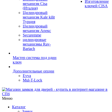
Изготовление
механизм Cisa
ключей CISA
(Италия)
Цилиндровый
механизм Kale kilit
Турция
Цилиндровый
механизм Апекс
Securemme
цилиндровые
механизмы Rav-
Bariach
Мастер система под один
ключ
Дополнительные опции
Evva
Mul-T-Lock
Меню
Каталог
Замки