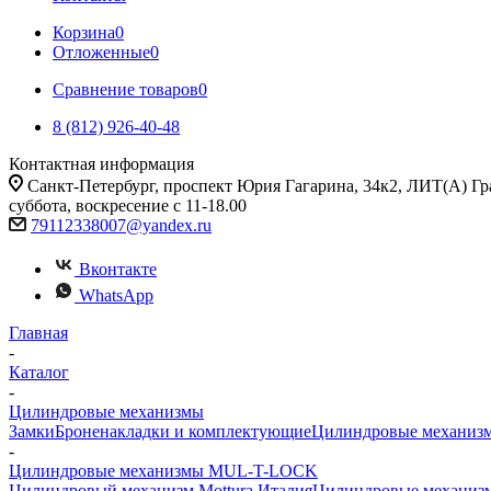
Корзина
0
Отложенные
0
Сравнение товаров
0
8 (812) 926-40-48
Контактная информация
Санкт-Петербург, проспект Юрия Гагарина, 34к2, ЛИТ(А) Гра
суббота, воскресение с 11-18.00
79112338007@yandex.ru
Вконтакте
WhatsApp
Главная
-
Каталог
-
Цилиндровые механизмы
Замки
Броненакладки и комплектующие
Цилиндровые механиз
-
Цилиндровые механизмы MUL-T-LOCK
Цилиндровый механизм Mottura Италия
Цилиндровые механи