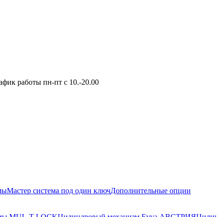
фик работы пн-пт с 10.-20.00
мы
Мастер система под один ключ
Дополнительные опции
змы MUL-T-LOCK
Цилиндровый механизм Evva АВСТРИЯ
Цилин