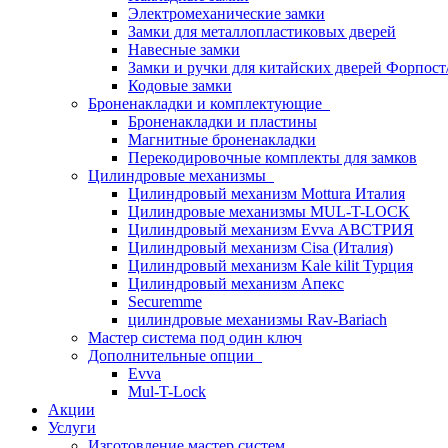
Электромеханические замки
Замки для металлопластиковых дверей
Навесные замки
Замки и ручки для китайских дверей Форпост
Кодовые замки
Броненакладки и комплектующие
Броненакладки и пластины
Магнитные броненакладки
Перекодировочные комплекты для замков
Цилиндровые механизмы
Цилиндровый механизм Mottura Италия
Цилиндровые механизмы MUL-T-LOCK
Цилиндровый механизм Evva АВСТРИЯ
Цилиндровый механизм Cisa (Италия)
Цилиндровый механизм Kale kilit Турция
Цилиндровый механизм Апекс
Securemme
цилиндровые механизмы Rav-Bariach
Мастер система под один ключ
Дополнительные опции
Evva
Mul-T-Lock
Акции
Услуги
Изготовление мастер систем