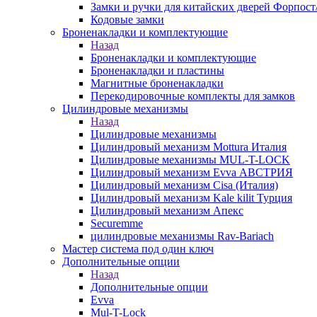
Замки и ручки для китайских дверей Форпост
Кодовые замки
Броненакладки и комплектующие
Назад
Броненакладки и комплектующие
Броненакладки и пластины
Магнитные броненакладки
Перекодировочные комплекты для замков
Цилиндровые механизмы
Назад
Цилиндровые механизмы
Цилиндровый механизм Mottura Италия
Цилиндровые механизмы MUL-T-LOCK
Цилиндровый механизм Evva АВСТРИЯ
Цилиндровый механизм Cisa (Италия)
Цилиндровый механизм Kale kilit Турция
Цилиндровый механизм Апекс
Securemme
цилиндровые механизмы Rav-Bariach
Мастер система под один ключ
Дополнительные опции
Назад
Дополнительные опции
Evva
Mul-T-Lock