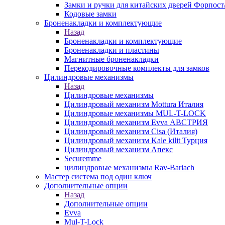
Замки и ручки для китайских дверей Форпост
Кодовые замки
Броненакладки и комплектующие
Назад
Броненакладки и комплектующие
Броненакладки и пластины
Магнитные броненакладки
Перекодировочные комплекты для замков
Цилиндровые механизмы
Назад
Цилиндровые механизмы
Цилиндровый механизм Mottura Италия
Цилиндровые механизмы MUL-T-LOCK
Цилиндровый механизм Evva АВСТРИЯ
Цилиндровый механизм Cisa (Италия)
Цилиндровый механизм Kale kilit Турция
Цилиндровый механизм Апекс
Securemme
цилиндровые механизмы Rav-Bariach
Мастер система под один ключ
Дополнительные опции
Назад
Дополнительные опции
Evva
Mul-T-Lock