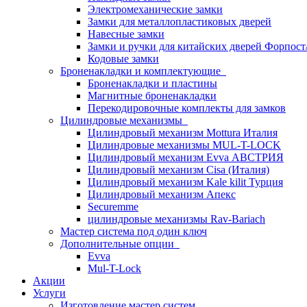
Электромеханические замки
Замки для металлопластиковых дверей
Навесные замки
Замки и ручки для китайских дверей Форпост
Кодовые замки
Броненакладки и комплектующие
Броненакладки и пластины
Магнитные броненакладки
Перекодировочные комплекты для замков
Цилиндровые механизмы
Цилиндровый механизм Mottura Италия
Цилиндровые механизмы MUL-T-LOCK
Цилиндровый механизм Evva АВСТРИЯ
Цилиндровый механизм Cisa (Италия)
Цилиндровый механизм Kale kilit Турция
Цилиндровый механизм Апекс
Securemme
цилиндровые механизмы Rav-Bariach
Мастер система под один ключ
Дополнительные опции
Evva
Mul-T-Lock
Акции
Услуги
Изготовление мастер систем