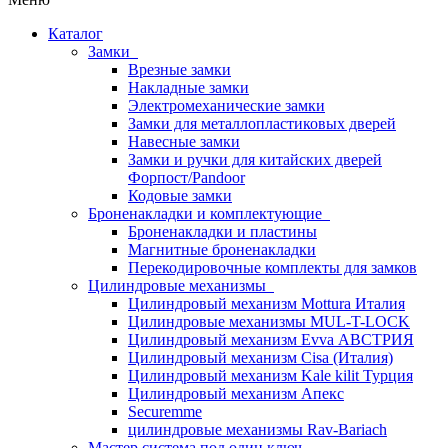
Каталог
Замки
Врезные замки
Накладные замки
Электромеханические замки
Замки для металлопластиковых дверей
Навесные замки
Замки и ручки для китайских дверей
Форпост/Раndoor
Кодовые замки
Броненакладки и комплектующие
Броненакладки и пластины
Магнитные броненакладки
Перекодировочные комплекты для замков
Цилиндровые механизмы
Цилиндровый механизм Mottura Италия
Цилиндровые механизмы MUL-T-LOCK
Цилиндровый механизм Evva АВСТРИЯ
Цилиндровый механизм Cisa (Италия)
Цилиндровый механизм Kale kilit Турция
Цилиндровый механизм Апекс
Securemme
цилиндровые механизмы Rav-Bariach
Мастер система под один ключ