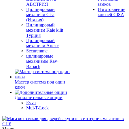
АВСТРИЯ
замков
Цилиндровый
Изготовление
механизм Cisa
ключей CISA
(Италия)
Цилиндровый
механизм Kale kilit
Турция
Цилиндровый
механизм Апекс
Securemme
цилиндровые
механизмы Rav-
Bariach
Мастер система под один
ключ
Дополнительные опции
Evva
Mul-T-Lock
Меню