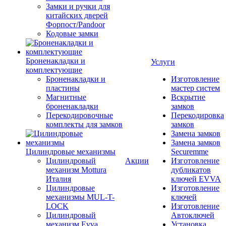
Замки и ручки для
китайских дверей
Форпост/Раndoor
Кодовые замки
Броненакладки и
Услуги
комплектующие
Броненакладки и
Изготовление
пластины
мастер систем
Магнитные
Вскрытие
броненакладки
замков
Перекодировочные
Перекодировка
комплекты для замков
замков
Замена замков
Замена замков
Цилиндровые механизмы
Securemme
Цилиндровый
Акции
Изготовление
механизм Mottura
дубликатов
Италия
ключей EVVA
Цилиндровые
Изготовление
механизмы MUL-T-
ключей
LOCK
Изготовление
Цилиндровый
Автоключей
механизм Evva
Установка