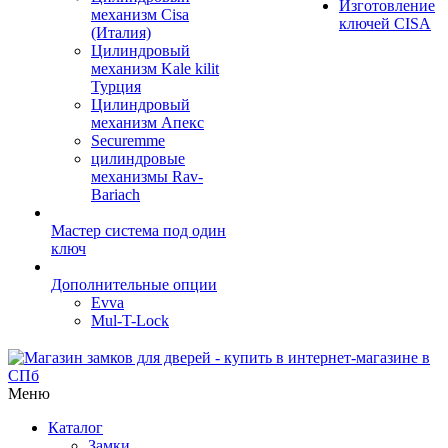
Изготовление
механизм Cisa
ключей CISA
(Италия)
Цилиндровый
механизм Kale kilit
Турция
Цилиндровый
механизм Апекс
Securemme
цилиндровые
механизмы Rav-
Bariach
Мастер система под один
ключ
Дополнительные опции
Evva
Mul-T-Lock
Меню
Каталог
Замки