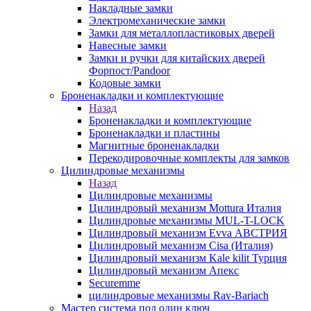
Накладные замки
Электромеханические замки
Замки для металлопластиковых дверей
Навесные замки
Замки и ручки для китайских дверей
Форпост/Раndoor
Кодовые замки
Броненакладки и комплектующие
Назад
Броненакладки и комплектующие
Броненакладки и пластины
Магнитные броненакладки
Перекодировочные комплекты для замков
Цилиндровые механизмы
Назад
Цилиндровые механизмы
Цилиндровый механизм Mottura Италия
Цилиндровые механизмы MUL-T-LOCK
Цилиндровый механизм Evva АВСТРИЯ
Цилиндровый механизм Cisa (Италия)
Цилиндровый механизм Kale kilit Турция
Цилиндровый механизм Апекс
Securemme
цилиндровые механизмы Rav-Bariach
Мастер система под один ключ