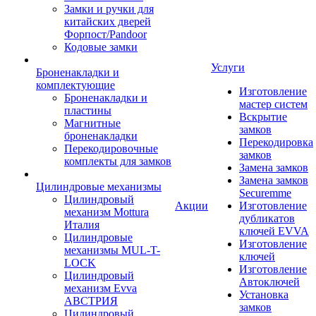
Замки и ручки для
китайских дверей
Форпост/Раndoor
Кодовые замки
Услуги
Броненакладки и
комплектующие
Изготовление
Броненакладки и
мастер систем
пластины
Вскрытие
Магнитные
замков
броненакладки
Перекодировка
Перекодировочные
замков
комплекты для замков
Замена замков
Замена замков
Цилиндровые механизмы
Securemme
Цилиндровый
Акции
Изготовление
механизм Mottura
дубликатов
Италия
ключей EVVA
Цилиндровые
Изготовление
механизмы MUL-T-
ключей
LOCK
Изготовление
Цилиндровый
Автоключей
механизм Evva
Установка
АВСТРИЯ
замков
Цилиндровый