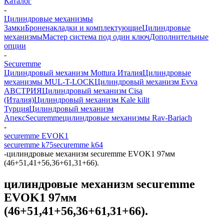
Каталог
-
Цилиндровые механизмы
Замки
Броненакладки и комплектующие
Цилиндровые
механизмы
Мастер система под один ключ
Дополнительные
опции
-
Securemme
Цилиндровый механизм Mottura Италия
Цилиндровые
механизмы MUL-T-LOCK
Цилиндровый механизм Evva
АВСТРИЯ
Цилиндровый механизм Cisa
(Италия)
Цилиндровый механизм Kale kilit
Турция
Цилиндровый механизм
Апекс
Securemme
цилиндровые механизмы Rav-Bariach
-
securemme EVOK1
securemme k75
securemme k64
-
цилиндровые механизм securemme EVOK1 97мм
(46+51,41+56,36+61,31+66).
цилиндровые механизм securemme
EVOK1 97мм
(46+51,41+56,36+61,31+66).