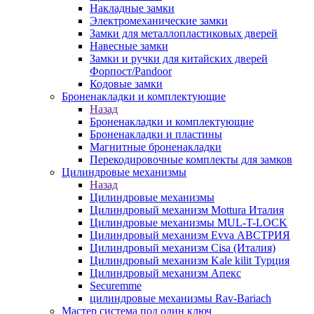
Накладные замки
Электромеханические замки
Замки для металлопластиковых дверей
Навесные замки
Замки и ручки для китайских дверей
Форпост/Раndoor
Кодовые замки
Броненакладки и комплектующие
Назад
Броненакладки и комплектующие
Броненакладки и пластины
Магнитные броненакладки
Перекодировочные комплекты для замков
Цилиндровые механизмы
Назад
Цилиндровые механизмы
Цилиндровый механизм Mottura Италия
Цилиндровые механизмы MUL-T-LOCK
Цилиндровый механизм Evva АВСТРИЯ
Цилиндровый механизм Cisa (Италия)
Цилиндровый механизм Kale kilit Турция
Цилиндровый механизм Апекс
Securemme
цилиндровые механизмы Rav-Bariach
Мастер система под один ключ