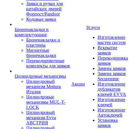
Замки и ручки для
китайских дверей
Форпост/Раndoor
Кодовые замки
Услуги
Броненакладки и
комплектующие
Изготовление
Броненакладки и
мастер систем
пластины
Вскрытие
Магнитные
замков
броненакладки
Перекодировка
Перекодировочные
замков
комплекты для замков
Замена замков
Замена замков
Цилиндровые механизмы
Securemme
Цилиндровый
Акции
Изготовление
механизм Mottura
дубликатов
Италия
ключей EVVA
Цилиндровые
Изготовление
механизмы MUL-T-
ключей
LOCK
Изготовление
Цилиндровый
Автоключей
механизм Evva
Установка
АВСТРИЯ
замков
Цилиндровый