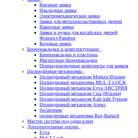
Врезные замки
Накладные замки
Электромеханические замки
Замки для металлопластиковых дверей
Навесные замки
Замки и ручки для китайских дверей
Форпост/Раndoor
Кодовые замки
Броненакладки и комплектующие
Броненакладки и пластины
Магнитные броненакладки
Перекодировочные комплекты для замков
Цилиндровые механизмы
Цилиндровый механизм Mottura Италия
Цилиндровые механизмы MUL-T-LOCK
Цилиндровый механизм Evva АВСТРИЯ
Цилиндровый механизм Cisa (Италия)
Цилиндровый механизм Kale kilit Турция
Цилиндровый механизм Апекс
Securemme
цилиндровые механизмы Rav-Bariach
Мастер система под один ключ
Дополнительные опции
Evva
Mul-T-Lock