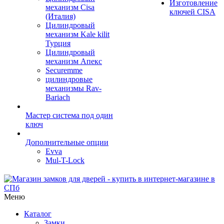
Изготовление
механизм Cisa
ключей CISA
(Италия)
Цилиндровый
механизм Kale kilit
Турция
Цилиндровый
механизм Апекс
Securemme
цилиндровые
механизмы Rav-
Bariach
Мастер система под один
ключ
Дополнительные опции
Evva
Mul-T-Lock
Меню
Каталог
Замки