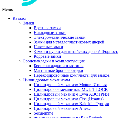
Меню
Каталог
Замки
Врезные замки
Накладные замки
Электромеханические замки
Замки для металлопластиковых дверей
Навесные замки
Замки и ручки для китайских дверей Форпост
Кодовые замки
Броненакладки и комплектующие
Броненакладки и пластины
Магнитные броненакладки
Перекодировочные комплекты для замков
Цилиндровые механизмы
Цилиндровый механизм Mottura Италия
Цилиндровые механизмы MUL-T-LOCK
Цилиндровый механизм Evva АВСТРИЯ
Цилиндровый механизм Cisa (Италия)
Цилиндровый механизм Kale kilit Турция
Цилиндровый механизм Апекс
Securemme
цилиндровые механизмы Rav-Bariach