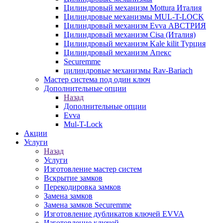
Цилиндровый механизм Mottura Италия
Цилиндровые механизмы MUL-T-LOCK
Цилиндровый механизм Evva АВСТРИЯ
Цилиндровый механизм Cisa (Италия)
Цилиндровый механизм Kale kilit Турция
Цилиндровый механизм Апекс
Securemme
цилиндровые механизмы Rav-Bariach
Мастер система под один ключ
Дополнительные опции
Назад
Дополнительные опции
Evva
Mul-T-Lock
Акции
Услуги
Назад
Услуги
Изготовление мастер систем
Вскрытие замков
Перекодировка замков
Замена замков
Замена замков Securemme
Изготовление дубликатов ключей EVVA
Изготовление ключей