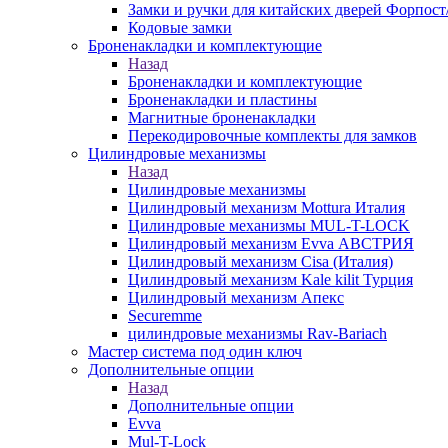
Замки и ручки для китайских дверей Форпост
Кодовые замки
Броненакладки и комплектующие
Назад
Броненакладки и комплектующие
Броненакладки и пластины
Магнитные броненакладки
Перекодировочные комплекты для замков
Цилиндровые механизмы
Назад
Цилиндровые механизмы
Цилиндровый механизм Mottura Италия
Цилиндровые механизмы MUL-T-LOCK
Цилиндровый механизм Evva АВСТРИЯ
Цилиндровый механизм Cisa (Италия)
Цилиндровый механизм Kale kilit Турция
Цилиндровый механизм Апекс
Securemme
цилиндровые механизмы Rav-Bariach
Мастер система под один ключ
Дополнительные опции
Назад
Дополнительные опции
Evva
Mul-T-Lock