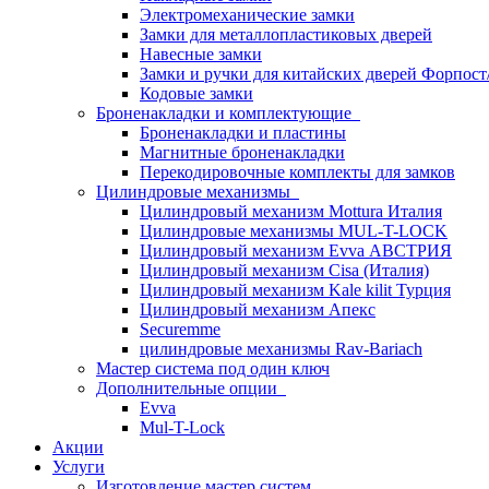
Электромеханические замки
Замки для металлопластиковых дверей
Навесные замки
Замки и ручки для китайских дверей Форпост
Кодовые замки
Броненакладки и комплектующие
Броненакладки и пластины
Магнитные броненакладки
Перекодировочные комплекты для замков
Цилиндровые механизмы
Цилиндровый механизм Mottura Италия
Цилиндровые механизмы MUL-T-LOCK
Цилиндровый механизм Evva АВСТРИЯ
Цилиндровый механизм Cisa (Италия)
Цилиндровый механизм Kale kilit Турция
Цилиндровый механизм Апекс
Securemme
цилиндровые механизмы Rav-Bariach
Мастер система под один ключ
Дополнительные опции
Evva
Mul-T-Lock
Акции
Услуги
Изготовление мастер систем