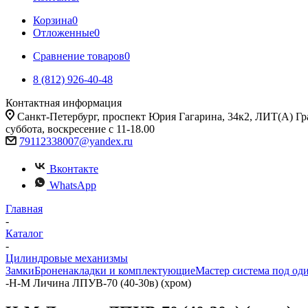
Корзина
0
Отложенные
0
Сравнение товаров
0
8 (812) 926-40-48
Контактная информация
Санкт-Петербург, проспект Юрия Гагарина, 34к2, ЛИТ(А) Гра
суббота, воскресение с 11-18.00
79112338007@yandex.ru
Вконтакте
WhatsApp
Главная
-
Каталог
-
Цилиндровые механизмы
Замки
Броненакладки и комплектующие
Мастер система под од
-
Н-М Личина ЛПУВ-70 (40-30в) (хром)