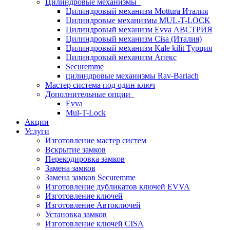
Цилиндровые механизмы
Цилиндровый механизм Mottura Италия
Цилиндровые механизмы MUL-T-LOCK
Цилиндровый механизм Evva АВСТРИЯ
Цилиндровый механизм Cisa (Италия)
Цилиндровый механизм Kale kilit Турция
Цилиндровый механизм Апекс
Securemme
цилиндровые механизмы Rav-Bariach
Мастер система под один ключ
Дополнительные опции
Evva
Mul-T-Lock
Акции
Услуги
Изготовление мастер систем
Вскрытие замков
Перекодировка замков
Замена замков
Замена замков Securemme
Изготовление дубликатов ключей EVVA
Изготовление ключей
Изготовление Автоключей
Установка замков
Изготовление ключей CISA