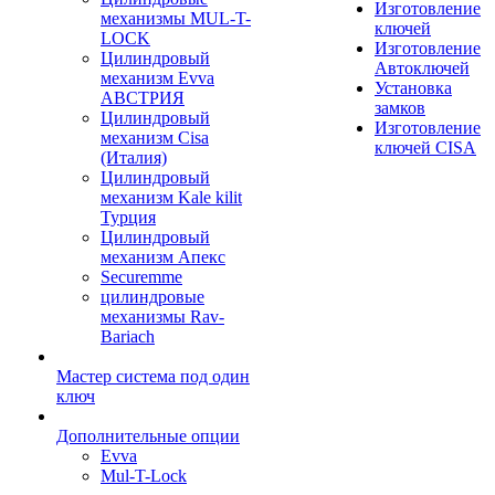
Изготовление
механизмы MUL-T-
ключей
LOCK
Изготовление
Цилиндровый
Автоключей
механизм Evva
Установка
АВСТРИЯ
замков
Цилиндровый
Изготовление
механизм Cisa
ключей CISA
(Италия)
Цилиндровый
механизм Kale kilit
Турция
Цилиндровый
механизм Апекс
Securemme
цилиндровые
механизмы Rav-
Bariach
Мастер система под один
ключ
Дополнительные опции
Evva
Mul-T-Lock