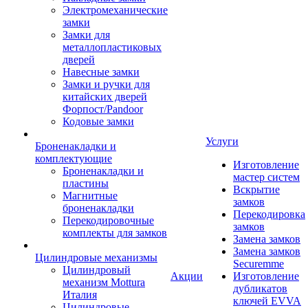
Электромеханические
замки
Замки для
металлопластиковых
дверей
Навесные замки
Замки и ручки для
китайских дверей
Форпост/Раndoor
Кодовые замки
Услуги
Броненакладки и
комплектующие
Изготовление
Броненакладки и
мастер систем
пластины
Вскрытие
Магнитные
замков
броненакладки
Перекодировка
Перекодировочные
замков
комплекты для замков
Замена замков
Замена замков
Цилиндровые механизмы
Securemme
Цилиндровый
Акции
Изготовление
механизм Mottura
дубликатов
Италия
ключей EVVA
Цилиндровые