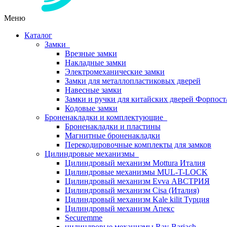
Меню
Каталог
Замки
Врезные замки
Накладные замки
Электромеханические замки
Замки для металлопластиковых дверей
Навесные замки
Замки и ручки для китайских дверей Форпост
Кодовые замки
Броненакладки и комплектующие
Броненакладки и пластины
Магнитные броненакладки
Перекодировочные комплекты для замков
Цилиндровые механизмы
Цилиндровый механизм Mottura Италия
Цилиндровые механизмы MUL-T-LOCK
Цилиндровый механизм Evva АВСТРИЯ
Цилиндровый механизм Cisa (Италия)
Цилиндровый механизм Kale kilit Турция
Цилиндровый механизм Апекс
Securemme
цилиндровые механизмы Rav-Bariach