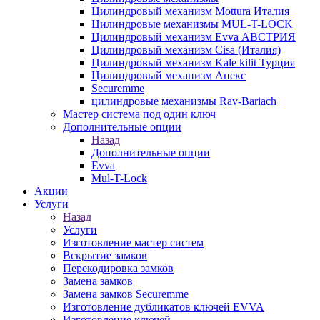
Цилиндровый механизм Mottura Италия
Цилиндровые механизмы MUL-T-LOCK
Цилиндровый механизм Evva АВСТРИЯ
Цилиндровый механизм Cisa (Италия)
Цилиндровый механизм Kale kilit Турция
Цилиндровый механизм Апекс
Securemme
цилиндровые механизмы Rav-Bariach
Мастер система под один ключ
Дополнительные опции
Назад
Дополнительные опции
Evva
Mul-T-Lock
Акции
Услуги
Назад
Услуги
Изготовление мастер систем
Вскрытие замков
Перекодировка замков
Замена замков
Замена замков Securemme
Изготовление дубликатов ключей EVVA
Изготовление ключей