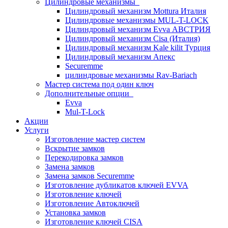
Цилиндровые механизмы
Цилиндровый механизм Mottura Италия
Цилиндровые механизмы MUL-T-LOCK
Цилиндровый механизм Evva АВСТРИЯ
Цилиндровый механизм Cisa (Италия)
Цилиндровый механизм Kale kilit Турция
Цилиндровый механизм Апекс
Securemme
цилиндровые механизмы Rav-Bariach
Мастер система под один ключ
Дополнительные опции
Evva
Mul-T-Lock
Акции
Услуги
Изготовление мастер систем
Вскрытие замков
Перекодировка замков
Замена замков
Замена замков Securemme
Изготовление дубликатов ключей EVVA
Изготовление ключей
Изготовление Автоключей
Установка замков
Изготовление ключей CISA