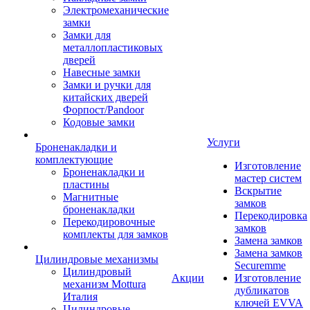
Электромеханические
замки
Замки для
металлопластиковых
дверей
Навесные замки
Замки и ручки для
китайских дверей
Форпост/Раndoor
Кодовые замки
Услуги
Броненакладки и
комплектующие
Изготовление
Броненакладки и
мастер систем
пластины
Вскрытие
Магнитные
замков
броненакладки
Перекодировка
Перекодировочные
замков
комплекты для замков
Замена замков
Замена замков
Цилиндровые механизмы
Securemme
Цилиндровый
Акции
Изготовление
механизм Mottura
дубликатов
Италия
ключей EVVA
Цилиндровые