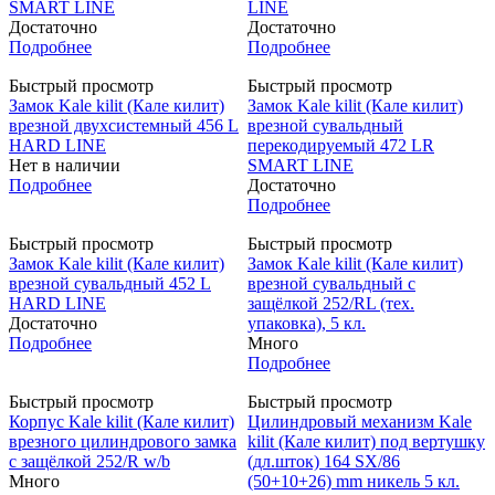
SMART LINE
LINE
Достаточно
Достаточно
Подробнее
Подробнее
Быстрый просмотр
Быстрый просмотр
Замок Kale kilit (Кале килит)
Замок Kale kilit (Кале килит)
врезной двухсистемный 456 L
врезной сувальдный
HARD LINE
перекодируемый 472 LR
Нет в наличии
SMART LINE
Подробнее
Достаточно
Подробнее
Быстрый просмотр
Быстрый просмотр
Замок Kale kilit (Кале килит)
Замок Kale kilit (Кале килит)
врезной сувальдный 452 L
врезной сувальдный с
HARD LINE
защёлкой 252/RL (тех.
Достаточно
упаковка), 5 кл.
Подробнее
Много
Подробнее
Быстрый просмотр
Быстрый просмотр
Корпус Kale kilit (Кале килит)
Цилиндровый механизм Kale
врезного цилиндрового замка
kilit (Кале килит) под вертушку
с защёлкой 252/R w/b
(дл.шток) 164 SX/86
Много
(50+10+26) mm никель 5 кл.