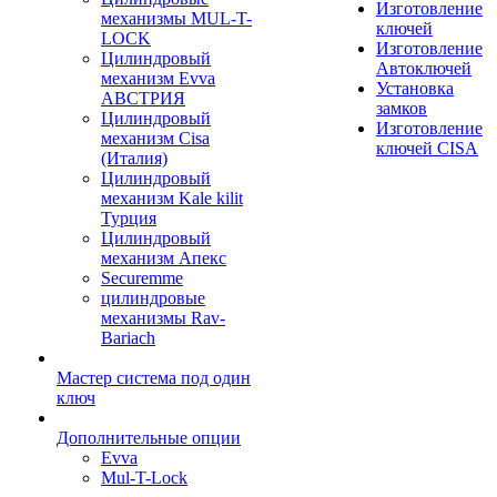
Изготовление
механизмы MUL-T-
ключей
LOCK
Изготовление
Цилиндровый
Автоключей
механизм Evva
Установка
АВСТРИЯ
замков
Цилиндровый
Изготовление
механизм Cisa
ключей CISA
(Италия)
Цилиндровый
механизм Kale kilit
Турция
Цилиндровый
механизм Апекс
Securemme
цилиндровые
механизмы Rav-
Bariach
Мастер система под один
ключ
Дополнительные опции
Evva
Mul-T-Lock