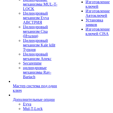
Изготовление
механизмы MUL-T-
ключей
LOCK
Изготовление
Цилиндровый
Автоключей
механизм Evva
Установка
АВСТРИЯ
замков
Цилиндровый
Изготовление
механизм Cisa
ключей CISA
(Италия)
Цилиндровый
механизм Kale kilit
Турция
Цилиндровый
механизм Апекс
Securemme
цилиндровые
механизмы Rav-
Bariach
Мастер система под один
ключ
Дополнительные опции
Evva
Mul-T-Lock