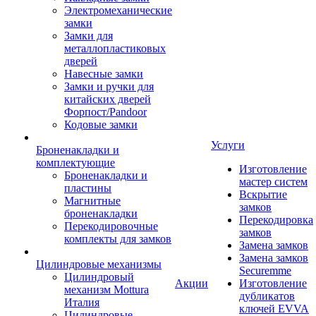
Электромеханические
замки
Замки для
металлопластиковых
дверей
Навесные замки
Замки и ручки для
китайских дверей
Форпост/Раndoor
Кодовые замки
Услуги
Броненакладки и
комплектующие
Изготовление
Броненакладки и
мастер систем
пластины
Вскрытие
Магнитные
замков
броненакладки
Перекодировка
Перекодировочные
замков
комплекты для замков
Замена замков
Замена замков
Цилиндровые механизмы
Securemme
Цилиндровый
Акции
Изготовление
механизм Mottura
дубликатов
Италия
ключей EVVA
Цилиндровые