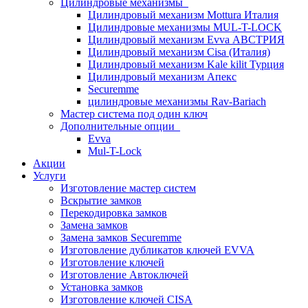
Цилиндровые механизмы
Цилиндровый механизм Mottura Италия
Цилиндровые механизмы MUL-T-LOCK
Цилиндровый механизм Evva АВСТРИЯ
Цилиндровый механизм Cisa (Италия)
Цилиндровый механизм Kale kilit Турция
Цилиндровый механизм Апекс
Securemme
цилиндровые механизмы Rav-Bariach
Мастер система под один ключ
Дополнительные опции
Evva
Mul-T-Lock
Акции
Услуги
Изготовление мастер систем
Вскрытие замков
Перекодировка замков
Замена замков
Замена замков Securemme
Изготовление дубликатов ключей EVVA
Изготовление ключей
Изготовление Автоключей
Установка замков
Изготовление ключей CISA