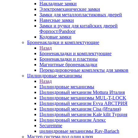
Накладные замки
Электромеханические замки
Замки для металлопластиковых дверей
Навесные замки
Замки и ручки для китайских дверей
Форпост/Раndoor
Кодовые замки
Броненакладки и комплектующие
Назад
Броненакладки и комплектующие
Броненакладки и пластины
Магнитные броненакладки
Перекодировочные комплекты для замков
Цилиндровые механизмы
Назад
Цилиндровые механизмы
Цилиндровый механизм Mottura Италия
Цилиндровые механизмы MUL-T-LOCK
Цилиндровый механизм Evva АВСТРИЯ
Цилиндровый механизм Cisa (Италия)
Цилиндровый механизм Kale kilit Турция
Цилиндровый механизм Апекс
Securemme
цилиндровые механизмы Rav-Bariach
Мастер система под один ключ