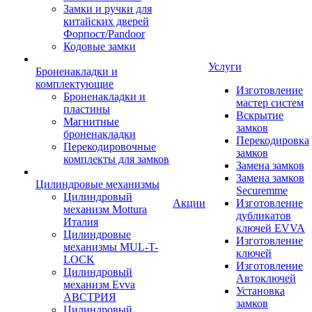
Замки и ручки для
китайских дверей
Форпост/Раndoor
Кодовые замки
Услуги
Броненакладки и
комплектующие
Изготовление
Броненакладки и
мастер систем
пластины
Вскрытие
Магнитные
замков
броненакладки
Перекодировка
Перекодировочные
замков
комплекты для замков
Замена замков
Замена замков
Цилиндровые механизмы
Securemme
Цилиндровый
Акции
Изготовление
механизм Mottura
дубликатов
Италия
ключей EVVA
Цилиндровые
Изготовление
механизмы MUL-T-
ключей
LOCK
Изготовление
Цилиндровый
Автоключей
механизм Evva
Установка
АВСТРИЯ
замков
Цилиндровый