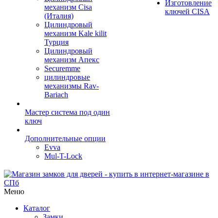
Изготовление
механизм Cisa
ключей CISA
(Италия)
Цилиндровый
механизм Kale kilit
Турция
Цилиндровый
механизм Апекс
Securemme
цилиндровые
механизмы Rav-
Bariach
Мастер система под один
ключ
Дополнительные опции
Evva
Mul-T-Lock
Меню
Каталог
Замки