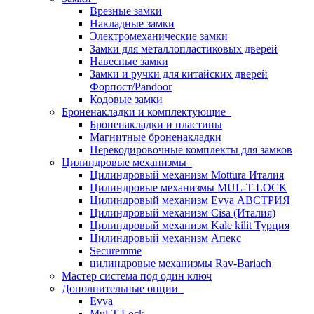
Врезные замки
Накладные замки
Электромеханические замки
Замки для металлопластиковых дверей
Навесные замки
Замки и ручки для китайских дверей
Форпост/Раndoor
Кодовые замки
Броненакладки и комплектующие
Броненакладки и пластины
Магнитные броненакладки
Перекодировочные комплекты для замков
Цилиндровые механизмы
Цилиндровый механизм Mottura Италия
Цилиндровые механизмы MUL-T-LOCK
Цилиндровый механизм Evva АВСТРИЯ
Цилиндровый механизм Cisa (Италия)
Цилиндровый механизм Kale kilit Турция
Цилиндровый механизм Апекс
Securemme
цилиндровые механизмы Rav-Bariach
Мастер система под один ключ
Дополнительные опции
Evva
Mul-T-Lock