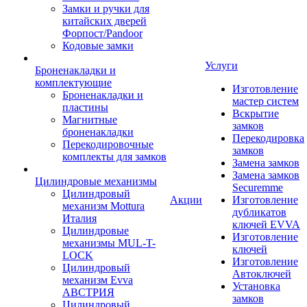
Замки и ручки для
китайских дверей
Форпост/Раndoor
Кодовые замки
Услуги
Броненакладки и
комплектующие
Изготовление
Броненакладки и
мастер систем
пластины
Вскрытие
Магнитные
замков
броненакладки
Перекодировка
Перекодировочные
замков
комплекты для замков
Замена замков
Замена замков
Цилиндровые механизмы
Securemme
Цилиндровый
Акции
Изготовление
механизм Mottura
дубликатов
Италия
ключей EVVA
Цилиндровые
Изготовление
механизмы MUL-T-
ключей
LOCK
Изготовление
Цилиндровый
Автоключей
механизм Evva
Установка
АВСТРИЯ
замков
Цилиндровый