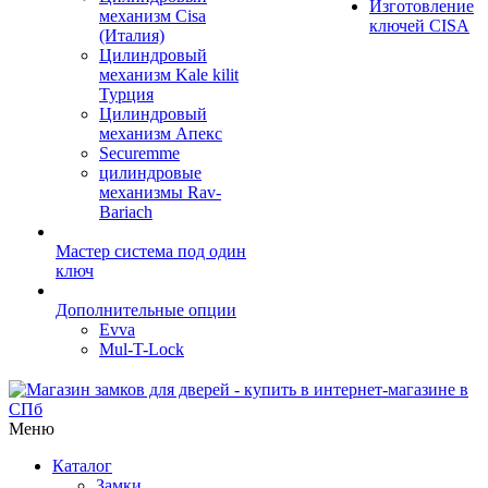
Изготовление
механизм Cisa
ключей CISA
(Италия)
Цилиндровый
механизм Kale kilit
Турция
Цилиндровый
механизм Апекс
Securemme
цилиндровые
механизмы Rav-
Bariach
Мастер система под один
ключ
Дополнительные опции
Evva
Mul-T-Lock
Меню
Каталог
Замки