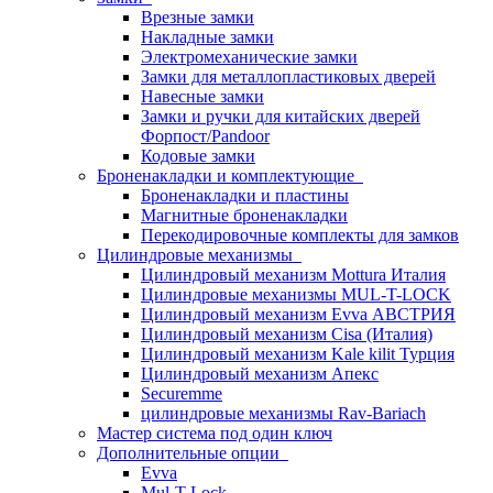
Врезные замки
Накладные замки
Электромеханические замки
Замки для металлопластиковых дверей
Навесные замки
Замки и ручки для китайских дверей
Форпост/Раndoor
Кодовые замки
Броненакладки и комплектующие
Броненакладки и пластины
Магнитные броненакладки
Перекодировочные комплекты для замков
Цилиндровые механизмы
Цилиндровый механизм Mottura Италия
Цилиндровые механизмы MUL-T-LOCK
Цилиндровый механизм Evva АВСТРИЯ
Цилиндровый механизм Cisa (Италия)
Цилиндровый механизм Kale kilit Турция
Цилиндровый механизм Апекс
Securemme
цилиндровые механизмы Rav-Bariach
Мастер система под один ключ
Дополнительные опции
Evva
Mul-T-Lock