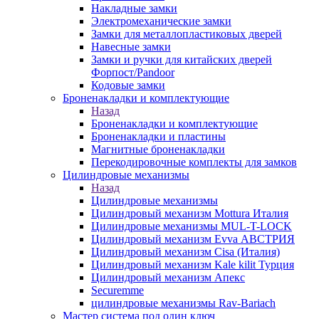
Накладные замки
Электромеханические замки
Замки для металлопластиковых дверей
Навесные замки
Замки и ручки для китайских дверей
Форпост/Раndoor
Кодовые замки
Броненакладки и комплектующие
Назад
Броненакладки и комплектующие
Броненакладки и пластины
Магнитные броненакладки
Перекодировочные комплекты для замков
Цилиндровые механизмы
Назад
Цилиндровые механизмы
Цилиндровый механизм Mottura Италия
Цилиндровые механизмы MUL-T-LOCK
Цилиндровый механизм Evva АВСТРИЯ
Цилиндровый механизм Cisa (Италия)
Цилиндровый механизм Kale kilit Турция
Цилиндровый механизм Апекс
Securemme
цилиндровые механизмы Rav-Bariach
Мастер система под один ключ