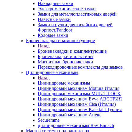
Накладные замки
Электромеханические замки
Замки для металлопластиковых дверей
Навесные замки
Замки и ручки для китайских дверей
Форпост/Раndoor
Кодовые замки
Броненакладки и комплектующие
Назад
Броненакладки и комплектующие
Броненакладки и пластины
Магнитные броненакладки
Перекодировочные комплекты для замков
Цилиндровые механизмы
Назад
Цилиндровые механизмы
Цилиндровый механизм Mottura Италия
Цилиндровые механизмы MUL-T-LOCK
Цилиндровый механизм Evva АВСТРИЯ
Цилиндровый механизм Cisa (Италия)
Цилиндровый механизм Kale kilit Турция
Цилиндровый механизм Апекс
Securemme
цилиндровые механизмы Rav-Bariach
Мастер система под один ключ