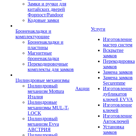
Замки и ручки для
китайских дверей
Форпост/Раndoor
Кодовые замки
Услуги
Броненакладки и
комплектующие
Изготовление
Броненакладки и
мастер систем
пластины
Вскрытие
Магнитные
замков
броненакладки
Перекодировка
Перекодировочные
замков
комплекты для замков
Замена замков
Замена замков
Цилиндровые механизмы
Securemme
Цилиндровый
Акции
Изготовление
механизм Mottura
дубликатов
Италия
ключей EVVA
Цилиндровые
Изготовление
механизмы MUL-T-
ключей
LOCK
Изготовление
Цилиндровый
Автоключей
механизм Evva
Установка
АВСТРИЯ
замков
Цилиндровый