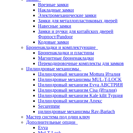
Врезные замки
Накладные замки
Электромеханические замки
Замки для металлопластиковых дверей
Навесные замки
Замки и ручки для китайских дверей
Форпост/Раndoor
Кодовые замки
Броненакладки и комплектующие
Броненакладки и пластины
Магнитные броненакладки
Перекодировочные комплекты для замков
Цилиндровые механизмы
Цилиндровый механизм Mottura Италия
Цилиндровые механизмы MUL-T-LOCK
Цилиндровый механизм Evva АВСТРИЯ
Цилиндровый механизм Cisa (Италия)
Цилиндровый механизм Kale kilit Турция
Цилиндровый механизм Апекс
Securemme
цилиндровые механизмы Rav-Bariach
Мастер система под один ключ
Дополнительные опции
Evva
Mul-T-Lock