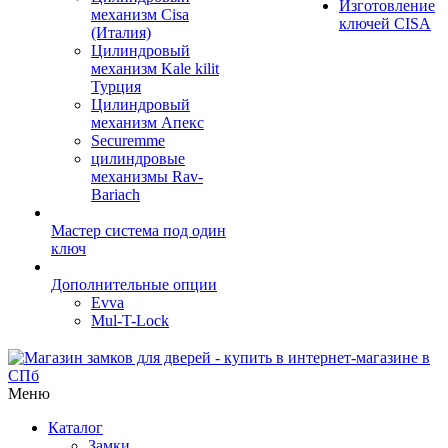
Изготовление
механизм Cisa
ключей CISA
(Италия)
Цилиндровый
механизм Kale kilit
Турция
Цилиндровый
механизм Апекс
Securemme
цилиндровые
механизмы Rav-
Bariach
Мастер система под один
ключ
Дополнительные опции
Evva
Mul-T-Lock
Меню
Каталог
Замки