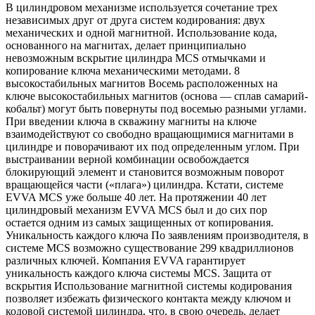
В цилиндровом механизме используется сочетание трех
независимых друг от друга систем кодирования: двух
механических и одной магнитной. Использование кода,
основанного на магнитах, делает принципиально
невозможным вскрытие цилиндра MCS отмычками и
копирование ключа механическими методами. 8
высокостабильных магнитов Восемь расположенных на
ключе высокостабильных магнитов (основа — сплав самарий-
кобальт) могут быть повернуты под восемью разными углами.
При введении ключа в скважину магниты на ключе
взаимодействуют со свободно вращающимися магнитами в
цилиндре и поворачивают их под определенным углом. При
выстраивании верной комбинации освобождается
блокирующий элемент и становится возможным поворот
вращающейся части («плага») цилиндра. Кстати, системе
EVVA MCS уже больше 40 лет. На протяжении 40 лет
цилиндровый механизм EVVA MCS был и до сих пор
остается одним из самых защищенных от копирования.
Уникальность каждого ключа По заявлениям производителя, в
системе MCS возможно существование 299 квадриллионов
различных ключей. Компания EVVA гарантирует
уникальность каждого ключа системы MCS. Защита от
вскрытия Использование магнитной системы кодирования
позволяет избежать физического контакта между ключом и
кодовой системой цилиндра, что, в свою очередь, делает