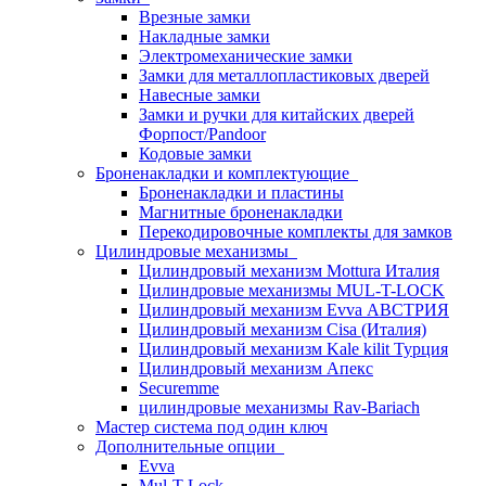
Врезные замки
Накладные замки
Электромеханические замки
Замки для металлопластиковых дверей
Навесные замки
Замки и ручки для китайских дверей
Форпост/Раndoor
Кодовые замки
Броненакладки и комплектующие
Броненакладки и пластины
Магнитные броненакладки
Перекодировочные комплекты для замков
Цилиндровые механизмы
Цилиндровый механизм Mottura Италия
Цилиндровые механизмы MUL-T-LOCK
Цилиндровый механизм Evva АВСТРИЯ
Цилиндровый механизм Cisa (Италия)
Цилиндровый механизм Kale kilit Турция
Цилиндровый механизм Апекс
Securemme
цилиндровые механизмы Rav-Bariach
Мастер система под один ключ
Дополнительные опции
Evva
Mul-T-Lock