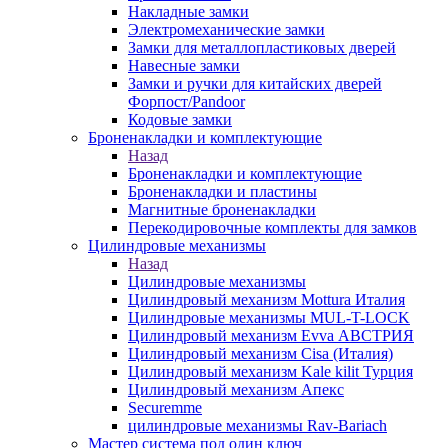
Накладные замки
Электромеханические замки
Замки для металлопластиковых дверей
Навесные замки
Замки и ручки для китайских дверей
Форпост/Раndoor
Кодовые замки
Броненакладки и комплектующие
Назад
Броненакладки и комплектующие
Броненакладки и пластины
Магнитные броненакладки
Перекодировочные комплекты для замков
Цилиндровые механизмы
Назад
Цилиндровые механизмы
Цилиндровый механизм Mottura Италия
Цилиндровые механизмы MUL-T-LOCK
Цилиндровый механизм Evva АВСТРИЯ
Цилиндровый механизм Cisa (Италия)
Цилиндровый механизм Kale kilit Турция
Цилиндровый механизм Апекс
Securemme
цилиндровые механизмы Rav-Bariach
Мастер система под один ключ