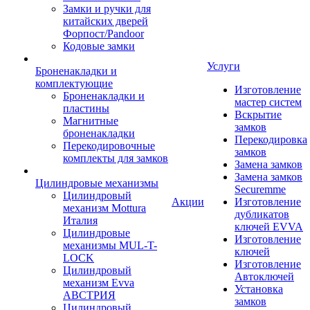
Замки и ручки для
китайских дверей
Форпост/Раndoor
Кодовые замки
Услуги
Броненакладки и
комплектующие
Изготовление
Броненакладки и
мастер систем
пластины
Вскрытие
Магнитные
замков
броненакладки
Перекодировка
Перекодировочные
замков
комплекты для замков
Замена замков
Замена замков
Цилиндровые механизмы
Securemme
Цилиндровый
Акции
Изготовление
механизм Mottura
дубликатов
Италия
ключей EVVA
Цилиндровые
Изготовление
механизмы MUL-T-
ключей
LOCK
Изготовление
Цилиндровый
Автоключей
механизм Evva
Установка
АВСТРИЯ
замков
Цилиндровый