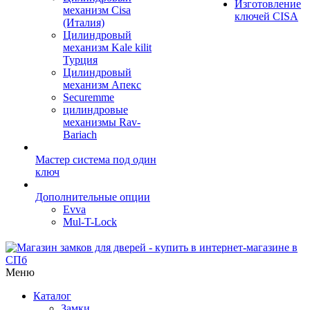
Изготовление
механизм Cisa
ключей CISA
(Италия)
Цилиндровый
механизм Kale kilit
Турция
Цилиндровый
механизм Апекс
Securemme
цилиндровые
механизмы Rav-
Bariach
Мастер система под один
ключ
Дополнительные опции
Evva
Mul-T-Lock
Меню
Каталог
Замки