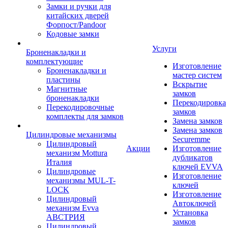
Замки и ручки для
китайских дверей
Форпост/Раndoor
Кодовые замки
Услуги
Броненакладки и
комплектующие
Изготовление
Броненакладки и
мастер систем
пластины
Вскрытие
Магнитные
замков
броненакладки
Перекодировка
Перекодировочные
замков
комплекты для замков
Замена замков
Замена замков
Цилиндровые механизмы
Securemme
Цилиндровый
Акции
Изготовление
механизм Mottura
дубликатов
Италия
ключей EVVA
Цилиндровые
Изготовление
механизмы MUL-T-
ключей
LOCK
Изготовление
Цилиндровый
Автоключей
механизм Evva
Установка
АВСТРИЯ
замков
Цилиндровый