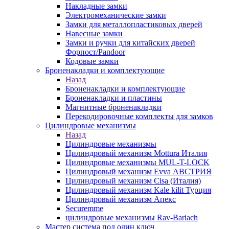
Накладные замки
Электромеханические замки
Замки для металлопластиковых дверей
Навесные замки
Замки и ручки для китайских дверей
Форпост/Раndoor
Кодовые замки
Броненакладки и комплектующие
Назад
Броненакладки и комплектующие
Броненакладки и пластины
Магнитные броненакладки
Перекодировочные комплекты для замков
Цилиндровые механизмы
Назад
Цилиндровые механизмы
Цилиндровый механизм Mottura Италия
Цилиндровые механизмы MUL-T-LOCK
Цилиндровый механизм Evva АВСТРИЯ
Цилиндровый механизм Cisa (Италия)
Цилиндровый механизм Kale kilit Турция
Цилиндровый механизм Апекс
Securemme
цилиндровые механизмы Rav-Bariach
Мастер система под один ключ