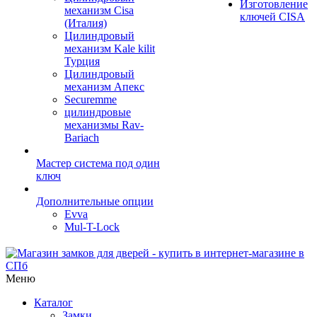
Изготовление
механизм Cisa
ключей CISA
(Италия)
Цилиндровый
механизм Kale kilit
Турция
Цилиндровый
механизм Апекс
Securemme
цилиндровые
механизмы Rav-
Bariach
Мастер система под один
ключ
Дополнительные опции
Evva
Mul-T-Lock
Меню
Каталог
Замки