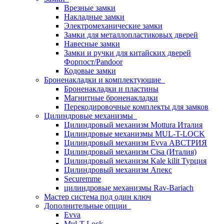
Врезные замки
Накладные замки
Электромеханические замки
Замки для металлопластиковых дверей
Навесные замки
Замки и ручки для китайских дверей
Форпост/Раndoor
Кодовые замки
Броненакладки и комплектующие
Броненакладки и пластины
Магнитные броненакладки
Перекодировочные комплекты для замков
Цилиндровые механизмы
Цилиндровый механизм Mottura Италия
Цилиндровые механизмы MUL-T-LOCK
Цилиндровый механизм Evva АВСТРИЯ
Цилиндровый механизм Cisa (Италия)
Цилиндровый механизм Kale kilit Турция
Цилиндровый механизм Апекс
Securemme
цилиндровые механизмы Rav-Bariach
Мастер система под один ключ
Дополнительные опции
Evva
Mul-T-Lock