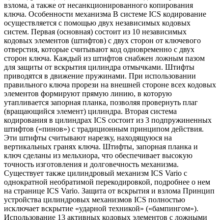
взлома, а также от несанкционированного копирования
ключа. Особенности механизма В системе ICS кодирование
осуществляется с помощью двух независимых кодовых
систем. Первая (основная) состоит из 10 независимых
кодовых элементов (штифтов) с двух сторон от ключевого
отверстия, которые считывают код одновременно с двух
сторон ключа. Каждый из штифтов снабжен ложным пазом
для защиты от вскрытия цилиндра отмычками. Штифты
приводятся в движение пружинами. При использовании
правильного ключа прорези на внешней стороне всех кодовых
элементов формируют прямую линию, в которую
утапливается запорная планка, позволяя провернуть плаг
(вращающийся элемент) цилиндра. Вторая система
кодирования в цилиндрах ICS состоит из 3 подпружиненных
штифтов («пинов») с традиционным принципом действия.
Эти штифты считывают нарезку, находящуюся на
вертикальных гранях ключа. Штифты, запорная планка и
ключ сделаны из мельхиора, что обеспечивает высокую
точность изготовления и долговечность механизма.
Существует также цилиндровый механизм ICS Vario с
однократной необратимой перекодировкой, подробнее о нем
на странице ICS Vario. Защита от вскрытия и взлома Принцип
устройства цилиндровых механизмов ICS полностью
исключает вскрытие «ударной техникой» («бампингом»).
Использование 13 активных кодовых элементов с ложными