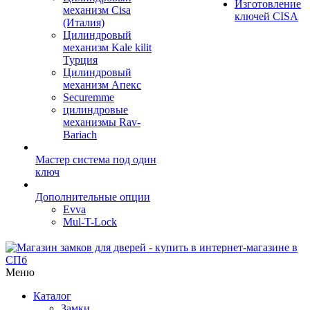
Изготовление
механизм Cisa
ключей CISA
(Италия)
Цилиндровый
механизм Kale kilit
Турция
Цилиндровый
механизм Апекс
Securemme
цилиндровые
механизмы Rav-
Bariach
Мастер система под один
ключ
Дополнительные опции
Evva
Mul-T-Lock
Меню
Каталог
Замки