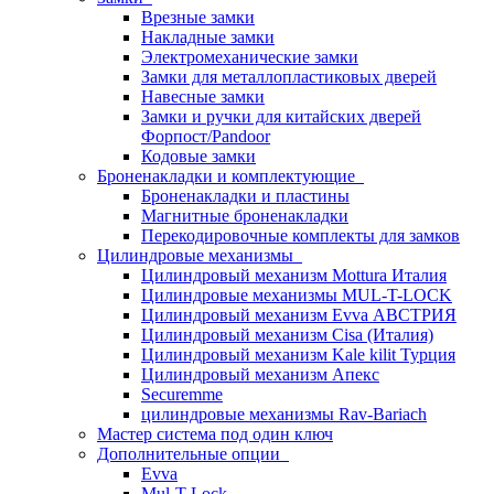
Врезные замки
Накладные замки
Электромеханические замки
Замки для металлопластиковых дверей
Навесные замки
Замки и ручки для китайских дверей
Форпост/Раndoor
Кодовые замки
Броненакладки и комплектующие
Броненакладки и пластины
Магнитные броненакладки
Перекодировочные комплекты для замков
Цилиндровые механизмы
Цилиндровый механизм Mottura Италия
Цилиндровые механизмы MUL-T-LOCK
Цилиндровый механизм Evva АВСТРИЯ
Цилиндровый механизм Cisa (Италия)
Цилиндровый механизм Kale kilit Турция
Цилиндровый механизм Апекс
Securemme
цилиндровые механизмы Rav-Bariach
Мастер система под один ключ
Дополнительные опции
Evva
Mul-T-Lock