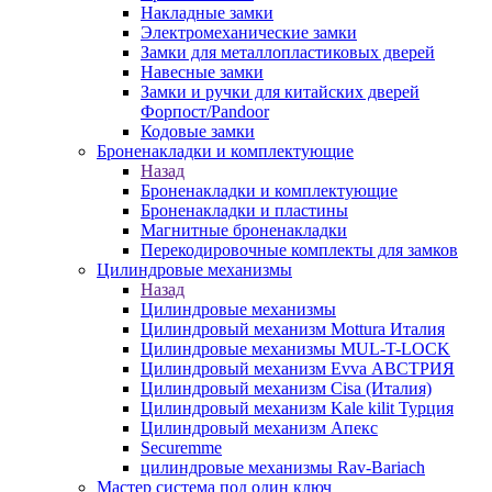
Накладные замки
Электромеханические замки
Замки для металлопластиковых дверей
Навесные замки
Замки и ручки для китайских дверей
Форпост/Раndoor
Кодовые замки
Броненакладки и комплектующие
Назад
Броненакладки и комплектующие
Броненакладки и пластины
Магнитные броненакладки
Перекодировочные комплекты для замков
Цилиндровые механизмы
Назад
Цилиндровые механизмы
Цилиндровый механизм Mottura Италия
Цилиндровые механизмы MUL-T-LOCK
Цилиндровый механизм Evva АВСТРИЯ
Цилиндровый механизм Cisa (Италия)
Цилиндровый механизм Kale kilit Турция
Цилиндровый механизм Апекс
Securemme
цилиндровые механизмы Rav-Bariach
Мастер система под один ключ