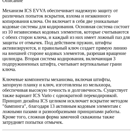
Описание
Механизм ICS EVVA обеспечивает надежную защиту от
различных попыток вскрытия, взлома и незаконного
копирования ключа. Он включает в себя две уникальные
кодовые системы для кодирования. Основная система состоит
из 10 независимых кодовых элементов, которые считываются
с обеих сторон ключа, и каждый из них имеет ложный паз для
защиты от отмычек. Под действием пружин, штифты
активизируются, и правильный ключ создает прямую линию
на внешней стороне кодовых элементов, разрешая вращение
цилиндра. Вторая система кодирования, включающая 3
подпружиненных штифта, считывает вертикальные грани
ключа.
Ключевые компоненты механизма, включая штифты,
запорную планку и ключ, изготовлены из мельхиора,
обеспечивая высокую точность и долговечность. Существует
также вариант ICS Vario с однократной перекодировкой.
Принцип дизайна ICS целиком исключает вскрытие методом
"бампинга", благодаря 13 активным кодовым элементам с
ложными пазами и разнообразными принципами работы.
Кроме того, сложная форма замочной скважины также
затрудняет попытки отмычек.