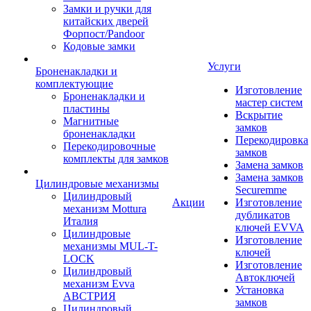
Замки и ручки для
китайских дверей
Форпост/Раndoor
Кодовые замки
Услуги
Броненакладки и
комплектующие
Изготовление
Броненакладки и
мастер систем
пластины
Вскрытие
Магнитные
замков
броненакладки
Перекодировка
Перекодировочные
замков
комплекты для замков
Замена замков
Замена замков
Цилиндровые механизмы
Securemme
Цилиндровый
Акции
Изготовление
механизм Mottura
дубликатов
Италия
ключей EVVA
Цилиндровые
Изготовление
механизмы MUL-T-
ключей
LOCK
Изготовление
Цилиндровый
Автоключей
механизм Evva
Установка
АВСТРИЯ
замков
Цилиндровый