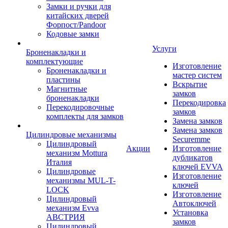
Замки и ручки для
китайских дверей
Форпост/Раndoor
Кодовые замки
Услуги
Броненакладки и
комплектующие
Изготовление
Броненакладки и
мастер систем
пластины
Вскрытие
Магнитные
замков
броненакладки
Перекодировка
Перекодировочные
замков
комплекты для замков
Замена замков
Замена замков
Цилиндровые механизмы
Securemme
Цилиндровый
Акции
Изготовление
механизм Mottura
дубликатов
Италия
ключей EVVA
Цилиндровые
Изготовление
механизмы MUL-T-
ключей
LOCK
Изготовление
Цилиндровый
Автоключей
механизм Evva
Установка
АВСТРИЯ
замков
Цилиндровый