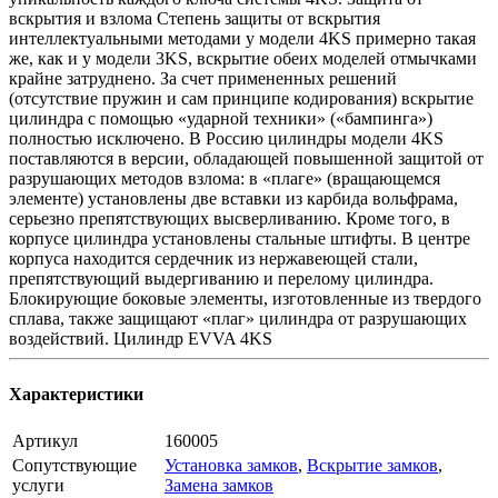
вскрытия и взлома Степень защиты от вскрытия
интеллектуальными методами у модели 4KS примерно такая
же, как и у модели 3KS, вскрытие обеих моделей отмычками
крайне затруднено. За счет примененных решений
(отсутствие пружин и сам принципе кодирования) вскрытие
цилиндра с помощью «ударной техники» («бампинга»)
полностью исключено. В Россию цилиндры модели 4KS
поставляются в версии, обладающей повышенной защитой от
разрушающих методов взлома: в «плаге» (вращающемся
элементе) установлены две вставки из карбида вольфрама,
серьезно препятствующих высверливанию. Кроме того, в
корпусе цилиндра установлены стальные штифты. В центре
корпуса находится сердечник из нержавеющей стали,
препятствующий выдергиванию и перелому цилиндра.
Блокирующие боковые элементы, изготовленные из твердого
сплава, также защищают «плаг» цилиндра от разрушающих
воздействий. Цилиндр EVVA 4KS
Характеристики
Артикул
160005
Сопутствующие
Установка замков
,
Вскрытие замков
,
услуги
Замена замков