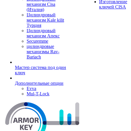
Изготовление
механизм Cisa
ключей CISA
(Италия)
Цилиндровый
механизм Kale kilit
Турция
Цилиндровый
механизм Апекс
Securemme
цилиндровые
механизмы Rav-
Bariach
Мастер система под один
ключ
Дополнительные опции
Evva
Mul-T-Lock