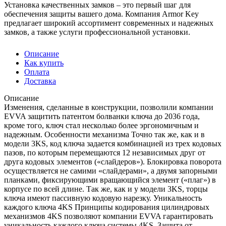
Установка качественных замков – это первый шаг для
обеспечения защиты вашего дома. Компания Armor Key
предлагает широкий ассортимент современных и надежных
замков, а также услуги профессиональной установки.
Описание
Как купить
Оплата
Доставка
Описание
Изменения, сделанные в конструкции, позволили компании
EVVA защитить патентом болванки ключа до 2036 года,
кроме того, ключ стал несколько более эргономичным и
надежным. Особенности механизма Точно так же, как и в
модели 3KS, код ключа задается комбинацией из трех кодовых
пазов, по которым перемещаются 12 независимых друг от
друга кодовых элементов («слайдеров»). Блокировка поворота
осуществляется не самими «слайдерами», а двумя запорными
планками, фиксирующими вращающийся элемент («плаг») в
корпусе по всей длине. Так же, как и у модели 3KS, торцы
ключа имеют пассивную кодовую нарезку. Уникальность
каждого ключа 4KS Принципы кодирования цилиндровых
механизмов 4KS позволяют компании EVVA гарантировать
уникальность каждого ключа системы 4KS. Защита от