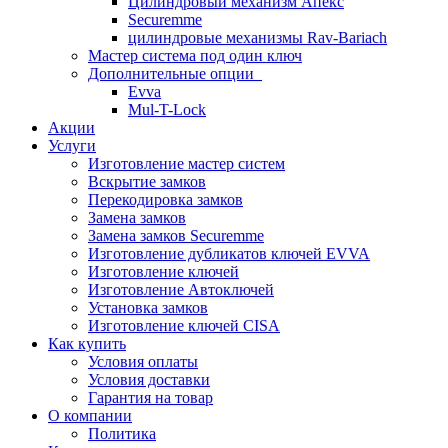
Цилиндровый механизм Апекс
Securemme
цилиндровые механизмы Rav-Bariach
Мастер система под один ключ
Дополнительные опции
Evva
Mul-T-Lock
Акции
Услуги
Изготовление мастер систем
Вскрытие замков
Перекодировка замков
Замена замков
Замена замков Securemme
Изготовление дубликатов ключей EVVA
Изготовление ключей
Изготовление Автоключей
Установка замков
Изготовление ключей CISA
Как купить
Условия оплаты
Условия доставки
Гарантия на товар
О компании
Политика