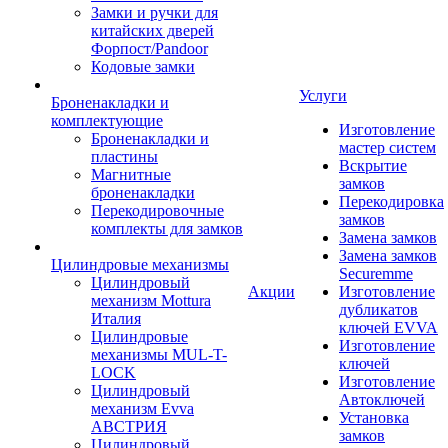
Замки и ручки для
китайских дверей
Форпост/Раndoor
Кодовые замки
Услуги
Броненакладки и
комплектующие
Изготовление
Броненакладки и
мастер систем
пластины
Вскрытие
Магнитные
замков
броненакладки
Перекодировка
Перекодировочные
замков
комплекты для замков
Замена замков
Замена замков
Цилиндровые механизмы
Securemme
Цилиндровый
Акции
Изготовление
механизм Mottura
дубликатов
Италия
ключей EVVA
Цилиндровые
Изготовление
механизмы MUL-T-
ключей
LOCK
Изготовление
Цилиндровый
Автоключей
механизм Evva
Установка
АВСТРИЯ
замков
Цилиндровый