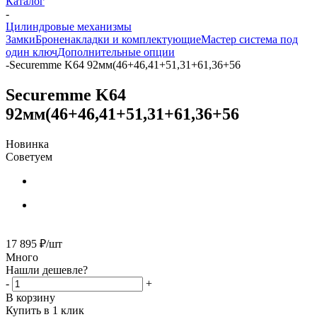
Каталог
-
Цилиндровые механизмы
Замки
Броненакладки и комплектующие
Мастер система под
один ключ
Дополнительные опции
-
Securemme K64 92мм(46+46,41+51,31+61,36+56
Securemme K64
92мм(46+46,41+51,31+61,36+56
Новинка
Советуем
17 895
₽
/шт
Много
Нашли дешевле?
-
+
В корзину
Купить в 1 клик