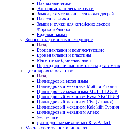
Накладные замки
Электромеханические замки
Замки для металлопластиковых дверей
Навесные замки
Замки и ручки для китайских дверей
Форпост/Раndoor
Кодовые замки
Броненакладки и комплектующие
Назад
Броненакладки и комплектующие
Броненакладки и пластины
Магнитные броненакладки
Перекодировочные комплекты для замков
Цилиндровые механизмы
Назад
Цилиндровые механизмы
Цилиндровый механизм Mottura Италия
Цилиндровые механизмы MUL-T-LOCK
Цилиндровый механизм Evva АВСТРИЯ
Цилиндровый механизм Cisa (Италия)
Цилиндровый механизм Kale kilit Турция
Цилиндровый механизм Апекс
Securemme
цилиндровые механизмы Rav-Bariach
Мастер система под один ключ