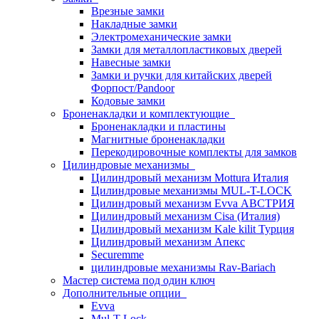
Врезные замки
Накладные замки
Электромеханические замки
Замки для металлопластиковых дверей
Навесные замки
Замки и ручки для китайских дверей
Форпост/Раndoor
Кодовые замки
Броненакладки и комплектующие
Броненакладки и пластины
Магнитные броненакладки
Перекодировочные комплекты для замков
Цилиндровые механизмы
Цилиндровый механизм Mottura Италия
Цилиндровые механизмы MUL-T-LOCK
Цилиндровый механизм Evva АВСТРИЯ
Цилиндровый механизм Cisa (Италия)
Цилиндровый механизм Kale kilit Турция
Цилиндровый механизм Апекс
Securemme
цилиндровые механизмы Rav-Bariach
Мастер система под один ключ
Дополнительные опции
Evva
Mul-T-Lock