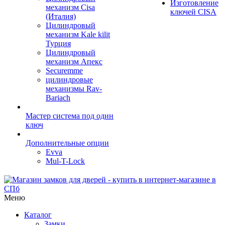
Изготовление
механизм Cisa
ключей CISA
(Италия)
Цилиндровый
механизм Kale kilit
Турция
Цилиндровый
механизм Апекс
Securemme
цилиндровые
механизмы Rav-
Bariach
Мастер система под один
ключ
Дополнительные опции
Evva
Mul-T-Lock
Меню
Каталог
Замки