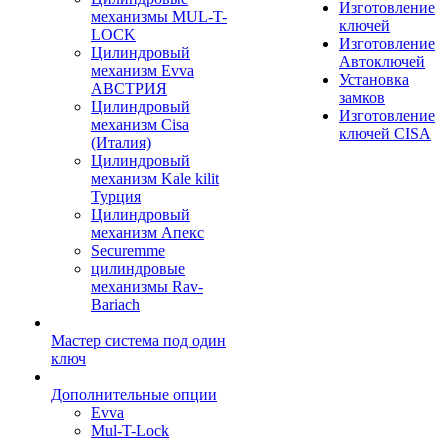
Изготовление
механизмы MUL-T-
ключей
LOCK
Изготовление
Цилиндровый
Автоключей
механизм Evva
Установка
АВСТРИЯ
замков
Цилиндровый
Изготовление
механизм Cisa
ключей CISA
(Италия)
Цилиндровый
механизм Kale kilit
Турция
Цилиндровый
механизм Апекс
Securemme
цилиндровые
механизмы Rav-
Bariach
Мастер система под один
ключ
Дополнительные опции
Evva
Mul-T-Lock