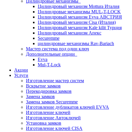
Цилиндровые механизмы
Цилиндровый механизм Mottura Италия
Цилиндровые механизмы MUL-T-LOCK
Цилиндровый механизм Evva АВСТРИЯ
Цилиндровый механизм Cisa (Италия)
Цилиндровый механизм Kale kilit Турция
Цилиндровый механизм Апекс
Securemme
цилиндровые механизмы Rav-Bariach
Мастер система под один ключ
Дополнительные опции
Evva
Mul-T-Lock
Акции
Услуги
Изготовление мастер систем
Вскрытие замков
Перекодировка замков
Замена замков
Замена замков Securemme
Изготовление дубликатов ключей EVVA
Изготовление ключей
Изготовление Автоключей
Установка замков
Изготовление ключей CISA