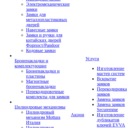
Электромеханические
замки
Замки для
металлопластиковых
дверей
Навесные замки
Замки и ручки для
китайских дверей
Форпост/Раndoor
Кодовые замки
Услуги
Броненакладки и
комплектующие
Изготовление
Броненакладки и
мастер систем
пластины
Вскрытие
Магнитные
замков
броненакладки
Перекодировка
Перекодировочные
замков
комплекты для замков
Замена замков
Замена замков
Цилиндровые механизмы
Securemme
Цилиндровый
Акции
Изготовление
механизм Mottura
дубликатов
Италия
ключей EVVA
Цилиндровые