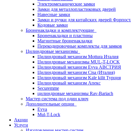
Электромеханические замки
Замки для металлопластиковых дверей
Навесные замки
Замки и ручки для китайских дверей Форпост
Кодовые замки
Броненакладки и комплектующие
Броненакладки и пластины
Магнитные броненакладки
Перекодировочные комплекты для замков
Цилиндровые механизмы
Цилиндровый механизм Mottura Италия
Цилиндровые механизмы MUL-T-LOCK
Цилиндровый механизм Evva АВСТРИЯ
Цилиндровый механизм Cisa (Италия)
Цилиндровый механизм Kale kilit Турция
Цилиндровый механизм Апекс
Securemme
цилиндровые механизмы Rav-Bariach
Мастер система под один ключ
Дополнительные опции
Evva
Mul-T-Lock
Акции
Услуги
Изготовление мастер систем