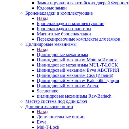
Замки и ручки для китайских дверей Форпост
Кодовые замки
Броненакладки и комплектующие
Назад
Броненакладки и комплектующие
Броненакладки и пластины
Магнитные броненакладки
Перекодировочные комплекты для замков
Цилиндровые механизмы
Назад
Цилиндровые механизмы
Цилиндровый механизм Mottura Италия
Цилиндровые механизмы MUL-T-LOCK
Цилиндровый механизм Evva АВСТРИЯ
Цилиндровый механизм Cisa (Италия)
Цилиндровый механизм Kale kilit Турция
Цилиндровый механизм Апекс
Securemme
цилиндровые механизмы Rav-Bariach
Мастер система под один ключ
Дополнительные опции
Назад
Дополнительные опции
Evva
Mul-T-Lock