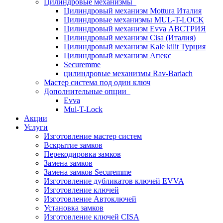
Цилиндровые механизмы
Цилиндровый механизм Mottura Италия
Цилиндровые механизмы MUL-T-LOCK
Цилиндровый механизм Evva АВСТРИЯ
Цилиндровый механизм Cisa (Италия)
Цилиндровый механизм Kale kilit Турция
Цилиндровый механизм Апекс
Securemme
цилиндровые механизмы Rav-Bariach
Мастер система под один ключ
Дополнительные опции
Evva
Mul-T-Lock
Акции
Услуги
Изготовление мастер систем
Вскрытие замков
Перекодировка замков
Замена замков
Замена замков Securemme
Изготовление дубликатов ключей EVVA
Изготовление ключей
Изготовление Автоключей
Установка замков
Изготовление ключей CISA