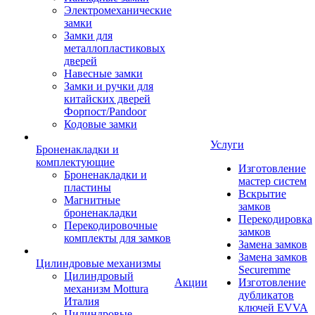
Электромеханические
замки
Замки для
металлопластиковых
дверей
Навесные замки
Замки и ручки для
китайских дверей
Форпост/Раndoor
Кодовые замки
Услуги
Броненакладки и
комплектующие
Изготовление
Броненакладки и
мастер систем
пластины
Вскрытие
Магнитные
замков
броненакладки
Перекодировка
Перекодировочные
замков
комплекты для замков
Замена замков
Замена замков
Цилиндровые механизмы
Securemme
Цилиндровый
Акции
Изготовление
механизм Mottura
дубликатов
Италия
ключей EVVA
Цилиндровые