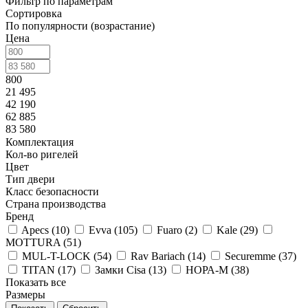
Фильтр по параметрам
Сортировка
По популярности (возрастание)
Цена
800
21 495
42 190
62 885
83 580
Комплектация
Кол-во ригелей
Цвет
Тип двери
Класс безопасности
Страна производства
Бренд
Apecs (
10
)
Evva (
105
)
Fuaro (
2
)
Kale (
29
)
MOTTURA (
51
)
MUL-T-LOCK (
54
)
Rav Bariach (
14
)
Securemme (
37
)
TITAN (
17
)
Замки Cisa (
13
)
НОРА-М (
38
)
Показать все
Размеры