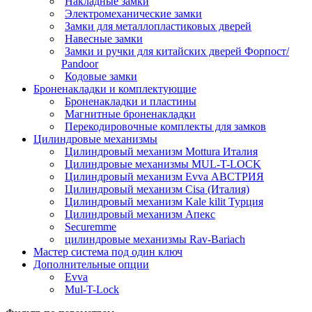
Накладные замки
Электромеханические замки
Замки для металлопластиковых дверей
Навесные замки
Замки и ручки для китайских дверей Форпост/
Раndoor
Кодовые замки
Броненакладки и комплектующие
Броненакладки и пластины
Магнитные броненакладки
Перекодировочные комплекты для замков
Цилиндровые механизмы
Цилиндровый механизм Mottura Италия
Цилиндровые механизмы MUL-T-LOCK
Цилиндровый механизм Evva АВСТРИЯ
Цилиндровый механизм Cisa (Италия)
Цилиндровый механизм Kale kilit Турция
Цилиндровый механизм Апекс
Securemme
цилиндровые механизмы Rav-Bariach
Мастер система под один ключ
Дополнительные опции
Evva
Mul-T-Lock