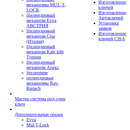
Изготовление
механизмы MUL-T-
ключей
LOCK
Изготовление
Цилиндровый
Автоключей
механизм Evva
Установка
АВСТРИЯ
замков
Цилиндровый
Изготовление
механизм Cisa
ключей CISA
(Италия)
Цилиндровый
механизм Kale kilit
Турция
Цилиндровый
механизм Апекс
Securemme
цилиндровые
механизмы Rav-
Bariach
Мастер система под один
ключ
Дополнительные опции
Evva
Mul-T-Lock